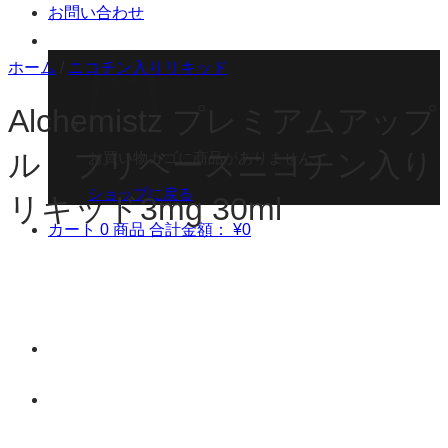
お問い合わせ
ホーム
/
ニコチン入りリキッド
Alchemistz プレミアムアップ
ル フリベースニコチン入り
お買い物カゴに商品がありません。
ショップに戻る
リキッド3mg 30ml
カート
0 商品
合計金額：
¥
0