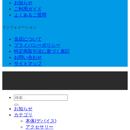
お知らせ
ご利用ガイド
よくあるご質問
インフォメーション
当店について
プライバシーポリシー
特定商取引法に基づく表記
お問い合わせ
サイトマップ
© 2026 Joker Vape Shop
検
索
お知らせ
対
カテゴリ
象:
本体(デバイス)
アクセサリー