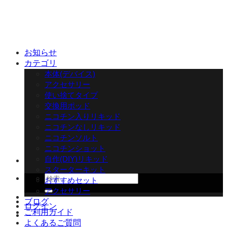
Skip
to
content
お知らせ
カテゴリ
本体(デバイス)
アクセサリー
使い捨てタイプ
交換用ポッド
ニコチン入りリキッド
ニコチンなしリキッド
ニコチンソルト
ニコチンショット
自作(DIY)リキッド
スターターキット
検
おすすめセット
索
アクセサリー
対
ブログ
ログイン
象:
ご利用ガイド
よくあるご質問