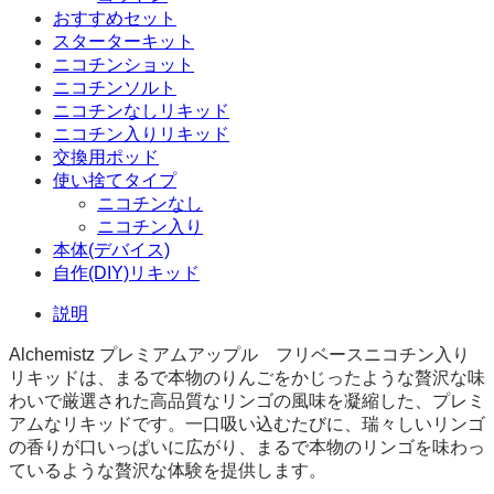
おすすめセット
スターターキット
ニコチンショット
ニコチンソルト
ニコチンなしリキッド
ニコチン入りリキッド
交換用ポッド
使い捨てタイプ
ニコチンなし
ニコチン入り
本体(デバイス)
自作(DIY)リキッド
説明
Alchemistz プレミアムアップル フリベースニコチン入り
リキッドは、まるで本物のりんごをかじったような贅沢な味
わいで厳選された高品質なリンゴの風味を凝縮した、プレミ
アムなリキッドです。一口吸い込むたびに、瑞々しいリンゴ
の香りが口いっぱいに広がり、まるで本物のリンゴを味わっ
ているような贅沢な体験を提供します。