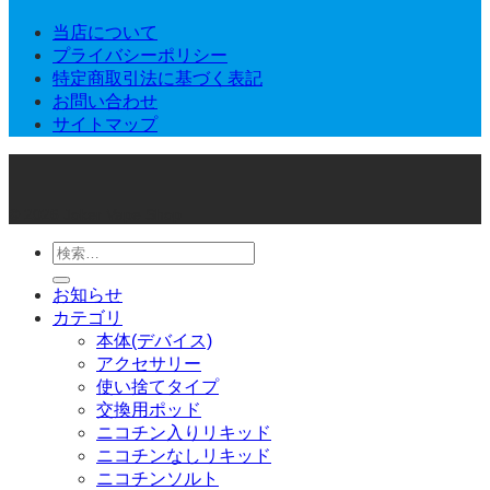
当店について
プライバシーポリシー
特定商取引法に基づく表記
お問い合わせ
サイトマップ
© 2026 Joker Vape Shop
検
索
お知らせ
対
カテゴリ
象:
本体(デバイス)
アクセサリー
使い捨てタイプ
交換用ポッド
ニコチン入りリキッド
ニコチンなしリキッド
ニコチンソルト