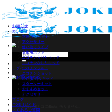
Skip
to
content
お知らせ
カテゴリ
本体(デバイス)
アクセサリー
使い捨てタイプ
交換用ポッド
検
ニコチン入りリキッド
索
ニコチンなしリキッド
対
ニコチンソルト
ログイン
象:
ニコチンショット
自作(DIY)リキッド
スターターキット
おすすめセット
アクセサリー
ブログ
ご利用ガイド
お買い物カゴに商品がありません。
よくあるご質問