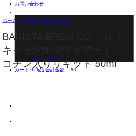
お問い合わせ
ホーム
/
ニコチン入りリキッド
BARISTA BREW CO ソルト
キャラメルマッキアート ニ
お買い物カゴに商品がありません。
ショップに戻る
コチン入りリキッド 50ml
カート
0 商品
合計金額：
¥
0