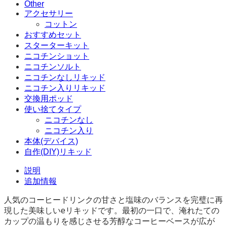
Other
コ
アクセサリー
チ
コットン
ン
おすすめセット
入
スターターキット
り
ニコチンショット
リ
ニコチンソルト
キ
ニコチンなしリキッド
ッ
ニコチン入りリキッド
ド
交換用ポッド
50ml
使い捨てタイプ
個
ニコチンなし
ニコチン入り
本体(デバイス)
自作(DIY)リキッド
説明
追加情報
人気のコーヒードリンクの甘さと塩味のバランスを完璧に再
現した美味しいeリキッドです。最初の一口で、淹れたての
カップの温もりを感じさせる芳醇なコーヒーベースが広が