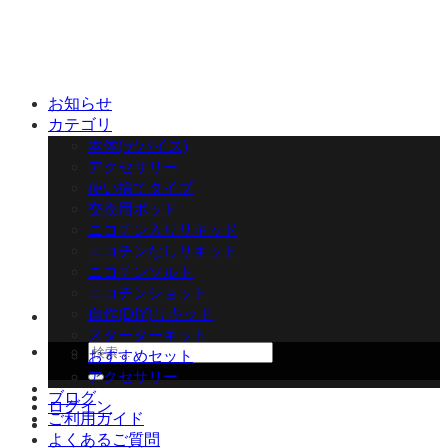
Skip
to
content
お知らせ
カテゴリ
本体(デバイス)
アクセサリー
使い捨てタイプ
交換用ポッド
ニコチン入りリキッド
ニコチンなしリキッド
ニコチンソルト
ニコチンショット
自作(DIY)リキッド
スターターキット
検
おすすめセット
索
アクセサリー
対
ブログ
ログイン
象:
ご利用ガイド
よくあるご質問