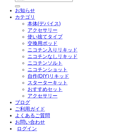
索
お知らせ
対
カテゴリ
象:
本体(デバイス)
アクセサリー
使い捨てタイプ
交換用ポッド
ニコチン入りリキッド
ニコチンなしリキッド
ニコチンソルト
ニコチンショット
自作(DIY)リキッド
スターターキット
おすすめセット
アクセサリー
ブログ
ご利用ガイド
よくあるご質問
お問い合わせ
ログイン