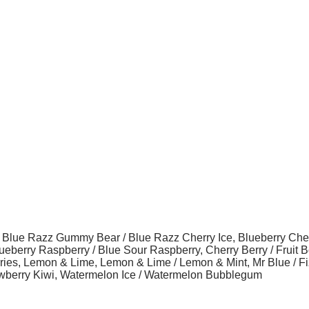
lue Razz Gummy Bear / Blue Razz Cherry Ice, Blueberry Cherr
berry Raspberry / Blue Sour Raspberry, Cherry Berry / Fruit Bo
ies, Lemon & Lime, Lemon & Lime / Lemon & Mint, Mr Blue / Fi
rawberry Kiwi, Watermelon Ice / Watermelon Bubblegum