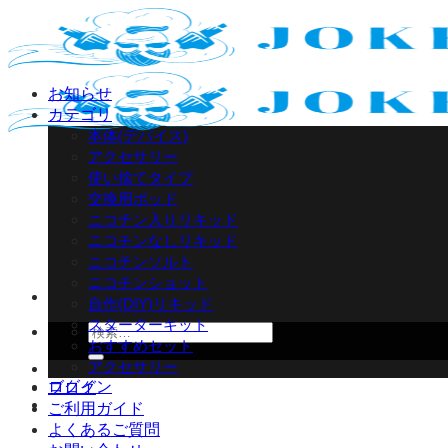
Skip
to
content
お知らせ
カテゴリ
本体(デバイス)
アクセサリー
使い捨てタイプ
交換用ポッド
ニコチン入りリキッド
ニコチンなしリキッド
ニコチンソルト
ニコチンショット
自作(DIY)リキッド
スターターキット
検
おすすめセット
索
アクセサリー
対
ログイン
ブログ
象:
ご利用ガイド
よくあるご質問