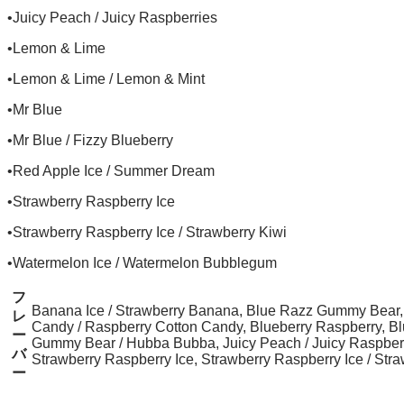
•Juicy Peach / Juicy Raspberries
•Lemon & Lime
•Lemon & Lime / Lemon & Mint
•Mr Blue
•Mr Blue / Fizzy Blueberry
•Red Apple Ice / Summer Dream
•Strawberry Raspberry Ice
•Strawberry Raspberry Ice / Strawberry Kiwi
•Watermelon Ice / Watermelon Bubblegum
フ
Banana Ice / Strawberry Banana, Blue Razz Gummy Bear, B
レ
Candy / Raspberry Cotton Candy, Blueberry Raspberry, Blue
ー
Gummy Bear / Hubba Bubba, Juicy Peach / Juicy Raspberr
バ
Strawberry Raspberry Ice, Strawberry Raspberry Ice / St
ー