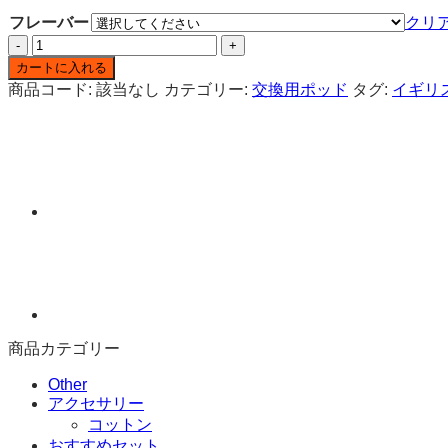
フレーバー
クリ
Crystal
Pro
カートに入れる
Switch
商品コード:
該当なし
カテゴリー:
交換用ポッド
タグ:
イギリ
30K
ニ
コ
チ
ン
入
り
交
換
用
ポ
ッ
ド
商品カテゴリー
個
Other
アクセサリー
コットン
おすすめセット