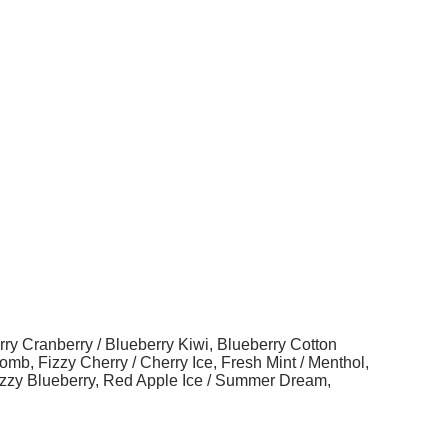
y Cranberry / Blueberry Kiwi, Blueberry Cotton
mb, Fizzy Cherry / Cherry Ice, Fresh Mint / Menthol,
zzy Blueberry, Red Apple Ice / Summer Dream,