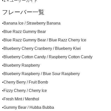
•1 × ユーザーガイド
フレーバー一覧
•Banana Ice / Strawberry Banana
•Blue Razz Gummy Bear
•Blue Razz Gummy Bear / Blue Razz Cherry Ice
•Blueberry Cherry Cranberry / Blueberry Kiwi
•Blueberry Cotton Candy / Raspberry Cotton Candy
•Blueberry Raspberry
•Blueberry Raspberry / Blue Sour Raspberry
•Cherry Berry / Fruit Bomb
•Fizzy Cherry / Cherry Ice
•Fresh Mint / Menthol
•Gummy Bear / Hubba Bubba