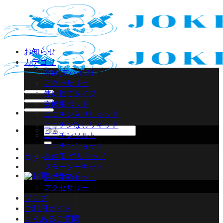
Skip
to
content
お知らせ
カテゴリ
本体(デバイス)
アクセサリー
使い捨てタイプ
交換用ポッド
ニコチン入りリキッド
ニコチンなしリキッド
検
ニコチンソルト
索
ニコチンショット
対
自作(DIY)リキッド
ログイン
象:
スターターキット
おすすめセット
アクセサリー
ブログ
ご利用ガイド
よくあるご質問