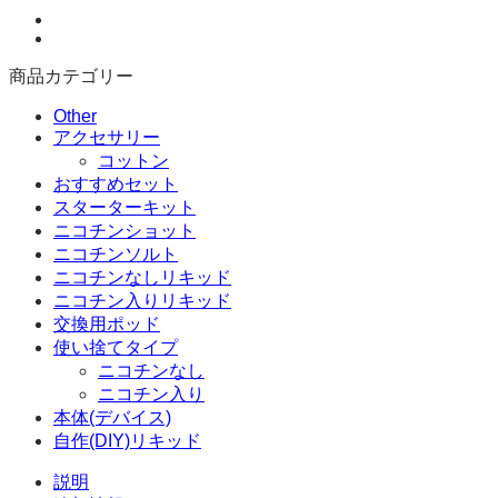
ン
バ
ー
商品カテゴリー
グ
ニ
Other
コ
アクセサリー
チ
コットン
ン
おすすめセット
入
スターターキット
り
ニコチンショット
リ
ニコチンソルト
キ
ニコチンなしリキッド
ッ
ニコチン入りリキッド
ド
交換用ポッド
100ml
使い捨てタイプ
個
ニコチンなし
ニコチン入り
本体(デバイス)
自作(DIY)リキッド
説明