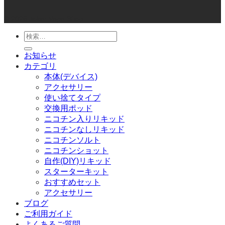
© 2026 Joker Vape Shop
検
索
お知らせ
対
カテゴリ
象:
本体(デバイス)
アクセサリー
使い捨てタイプ
交換用ポッド
ニコチン入りリキッド
ニコチンなしリキッド
ニコチンソルト
ニコチンショット
自作(DIY)リキッド
スターターキット
おすすめセット
アクセサリー
ブログ
ご利用ガイド
よくあるご質問