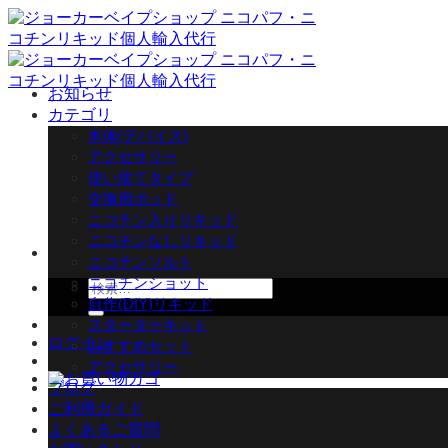
Skip
to
content
お知らせ
カテゴリ
本体(デバイス)
アクセサリー
使い捨てタイプ
交換用ポッド
ニコチン入りリキッド
ニコチンなしリキッド
ニコチンソルト
ニコチンショット
検
自作(DIY)リキッド
索
スターターキット
対
ログイン
おすすめセット
象:
アクセサリー
ブログ
ご利用ガイド
よくあるご質問