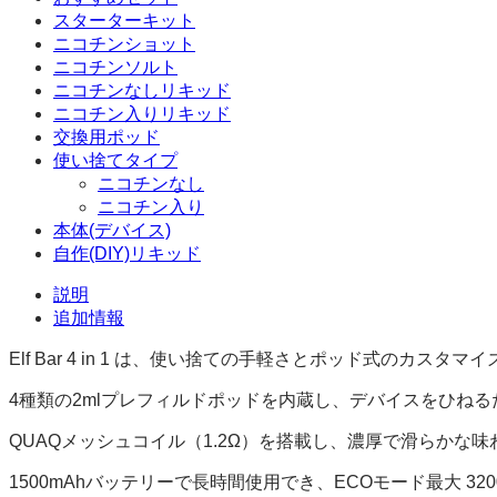
スターターキット
ニコチンショット
ニコチンソルト
ニコチンなしリキッド
ニコチン入りリキッド
交換用ポッド
使い捨てタイプ
ニコチンなし
ニコチン入り
本体(デバイス)
自作(DIY)リキッド
説明
追加情報
Elf Bar 4 in 1 は、使い捨ての手軽さとポッド式のカ
4種類の2mlプレフィルドポッドを内蔵し、デバイスをひね
QUAQメッシュコイル（1.2Ω）を搭載し、濃厚で滑らかな
1500mAhバッテリーで長時間使用でき、ECOモード最大 32