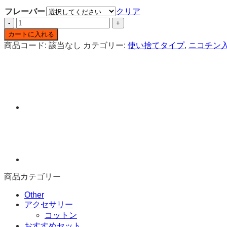
フレーバー
クリア
Elf
Bar
カートに入れる
4
商品コード:
該当なし
カテゴリー:
使い捨てタイプ
,
ニコチン
in
1
ニ
コ
チ
ン
入
り
使
い
捨
て
ベ
商品カテゴリー
イ
Other
プ
アクセサリー
個
コットン
おすすめセット