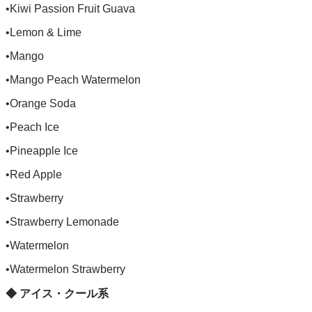
•Kiwi Passion Fruit Guava
•Lemon & Lime
•Mango
•Mango Peach Watermelon
•Orange Soda
•Peach Ice
•Pineapple Ice
•Red Apple
•Strawberry
•Strawberry Lemonade
•Watermelon
•Watermelon Strawberry
◆ アイス・クール系