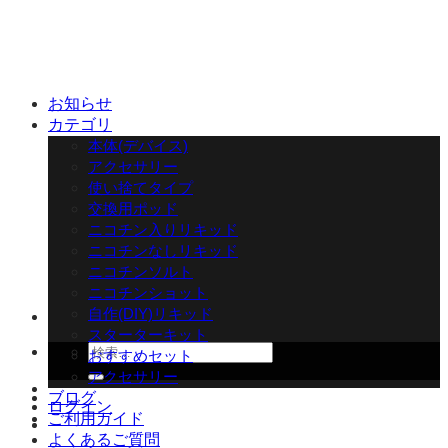
Skip
to
content
お知らせ
カテゴリ
本体(デバイス)
アクセサリー
使い捨てタイプ
交換用ポッド
ニコチン入りリキッド
ニコチンなしリキッド
ニコチンソルト
ニコチンショット
自作(DIY)リキッド
スターターキット
検
おすすめセット
索
アクセサリー
対
ブログ
ログイン
象:
ご利用ガイド
よくあるご質問