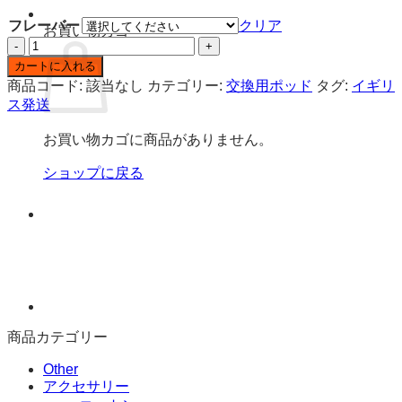
フレーバー
クリア
お買い物カゴ
Elf
Bar
カートに入れる
P1
商品コード:
該当なし
カテゴリー:
交換用ポッド
タグ:
イギリ
ニ
ス発送
コ
チ
お買い物カゴに商品がありません。
ン
入
ショップに戻る
り
使
い
捨
て
ベ
イ
プ
商品カテゴリー
(1
箱
Other
2
アクセサリー
本