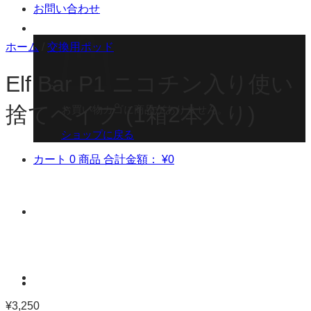
お問い合わせ
ホーム
/
交換用ポッド
Elf Bar P1 ニコチン入り使い
捨てベイプ (1箱2本入り)
お買い物カゴに商品がありません。
ショップに戻る
カート
0 商品
合計金額：
¥
0
¥
3,250