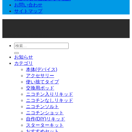
お問い合わせ
サイトマップ
© 2026 Joker Vape Shop
検
索
お知らせ
対
カテゴリ
象:
本体(デバイス)
アクセサリー
使い捨てタイプ
交換用ポッド
ニコチン入りリキッド
ニコチンなしリキッド
ニコチンソルト
ニコチンショット
自作(DIY)リキッド
スターターキット
おすすめセット