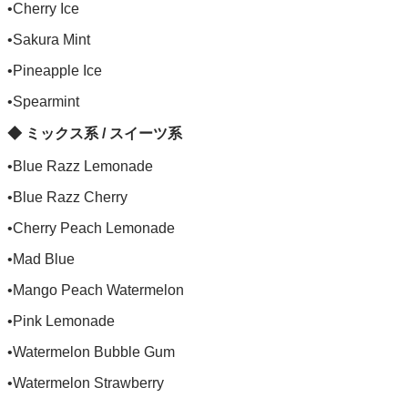
•Cherry Ice
•Sakura Mint
•Pineapple Ice
•Spearmint
◆ ミックス系 / スイーツ系
•Blue Razz Lemonade
•Blue Razz Cherry
•Cherry Peach Lemonade
•Mad Blue
•Mango Peach Watermelon
•Pink Lemonade
•Watermelon Bubble Gum
•Watermelon Strawberry