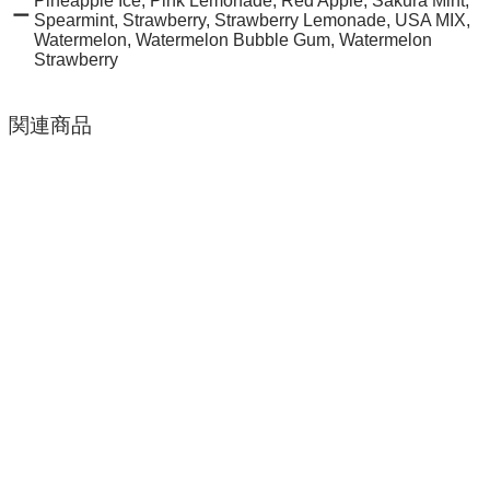
Pineapple Ice, Pink Lemonade, Red Apple, Sakura Mint,
ー
Spearmint, Strawberry, Strawberry Lemonade, USA MIX,
Watermelon, Watermelon Bubble Gum, Watermelon
Strawberry
関連商品