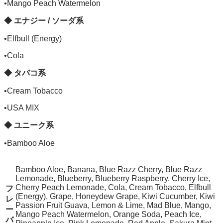
•Mango Peach Watermelon
◆ エナジー / ソーダ系
•Elfbull (Energy)
•Cola
◆ タバコ系
•Cream Tobacco
•USA MIX
◆ ユニーク系
•Bamboo Aloe
Bamboo Aloe, Banana, Blue Razz Cherry, Blue Razz
Lemonade, Blueberry, Blueberry Raspberry, Cherry Ice,
Cherry Peach Lemonade, Cola, Cream Tobacco, Elfbull
フ
(Energy), Grape, Honeydew Grape, Kiwi Cucumber, Kiwi
レ
Passion Fruit Guava, Lemon & Lime, Mad Blue, Mango,
ー
Mango Peach Watermelon, Orange Soda, Peach Ice,
バ