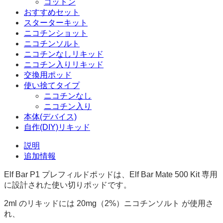
コットン
入
おすすめセット
り)
スターターキット
個
ニコチンショット
ニコチンソルト
ニコチンなしリキッド
ニコチン入りリキッド
交換用ポッド
使い捨てタイプ
ニコチンなし
ニコチン入り
本体(デバイス)
自作(DIY)リキッド
説明
追加情報
Elf Bar P1 プレフィルドポッドは、Elf Bar Mate 500 Kit 専用
に設計された使い切りポッドです。
2ml のリキッドには 20mg（2%）ニコチンソルト が使用さ
れ、