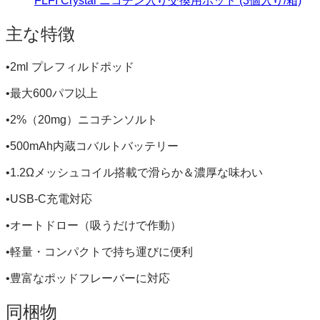
FLFI Crystal ニコチン入り交換用ポッド (3個入り/箱)
主な特徴
•2ml プレフィルドポッド
•最大600パフ以上
•2%（20mg）ニコチンソルト
•500mAh内蔵コバルトバッテリー
•1.2Ωメッシュコイル搭載で滑らか＆濃厚な味わい
•USB-C充電対応
•オートドロー（吸うだけで作動）
•軽量・コンパクトで持ち運びに便利
•豊富なポッドフレーバーに対応
同梱物