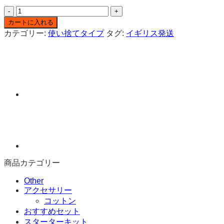
FIFI
CRYSTAL
カートに入れる
600
カテゴリー:
使い捨てタイプ
タグ:
イギリス発送
使
い
捨
て
電
子
タ
バ
コ
デ
バ
イ
商品カテゴリー
ス
個
Other
アクセサリー
コットン
おすすめセット
スターターキット