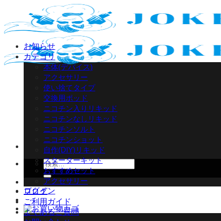
Skip
to
content
お知らせ
カテゴリ
本体(デバイス)
アクセサリー
使い捨てタイプ
交換用ポッド
ニコチン入りリキッド
ニコチンなしリキッド
ニコチンソルト
ニコチンショット
自作(DIY)リキッド
スターターキット
検
おすすめセット
索
アクセサリー
対
ログイン
ブログ
象:
ご利用ガイド
よくあるご質問