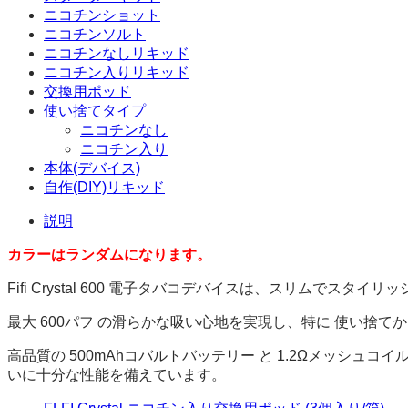
ニコチンショット
ニコチンソルト
ニコチンなしリキッド
ニコチン入りリキッド
交換用ポッド
使い捨てタイプ
ニコチンなし
ニコチン入り
本体(デバイス)
自作(DIY)リキッド
説明
カラーはランダムになります。
Fifi Crystal 600 電子タバコデバイスは、スリム
最大 600パフ の滑らかな吸い心地を実現し、特に 使い捨て
高品質の 500mAhコバルトバッテリー と 1.2Ωメッシ
いに十分な性能を備えています。