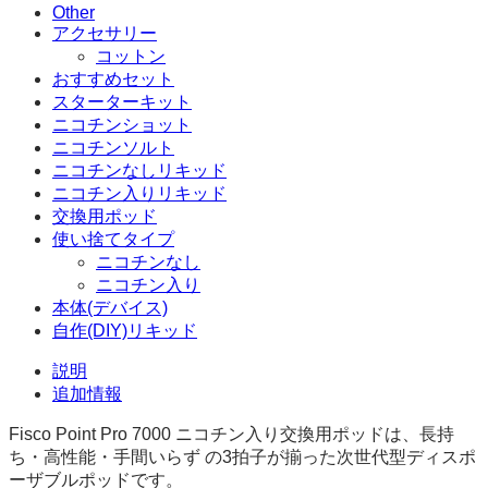
Other
アクセサリー
コットン
おすすめセット
スターターキット
ニコチンショット
ニコチンソルト
ニコチンなしリキッド
ニコチン入りリキッド
交換用ポッド
使い捨てタイプ
ニコチンなし
ニコチン入り
本体(デバイス)
自作(DIY)リキッド
説明
追加情報
Fisco Point Pro 7000 ニコチン入り交換用ポッドは、長持
ち・高性能・手間いらず の3拍子が揃った次世代型ディスポ
ーザブルポッドです。