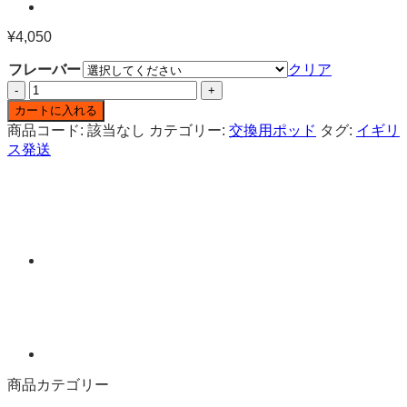
¥
4,050
フレーバー
クリア
Fisco
Point
カートに入れる
Pro
商品コード:
該当なし
カテゴリー:
交換用ポッド
タグ:
イギリ
7000
ス発送
ニ
コ
チ
ン
入
り
交
換
用
ポ
ッ
ド
個
商品カテゴリー