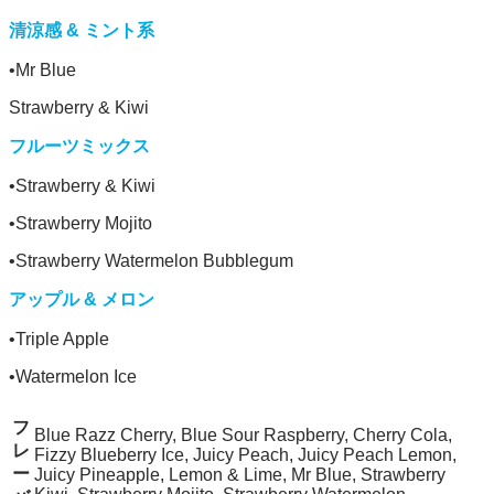
清涼感 & ミント系
•Mr Blue
Strawberry & Kiwi
フルーツミックス
•Strawberry & Kiwi
•Strawberry Mojito
•Strawberry Watermelon Bubblegum
アップル & メロン
•Triple Apple
•Watermelon Ice
フ
Blue Razz Cherry, Blue Sour Raspberry, Cherry Cola,
レ
Fizzy Blueberry Ice, Juicy Peach, Juicy Peach Lemon,
ー
Juicy Pineapple, Lemon & Lime, Mr Blue, Strawberry