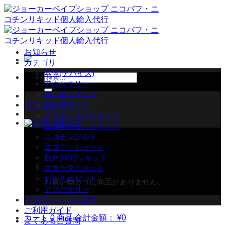
Skip
to
content
お知らせ
カテゴリ
本体(デバイス)
検
アクセサリー
索
使い捨てタイプ
対
ログイン
交換用ポッド
象:
ニコチン入りリキッド
ニコチンなしリキッド
ニコチンソルト
ニコチンショット
自作(DIY)リキッド
スターターキット
おすすめセット
お買い物カゴに商品がありません。
アクセサリー
ブログ
ショップに戻る
ご利用ガイド
カート
0 商品
合計金額：
¥
0
よくあるご質問