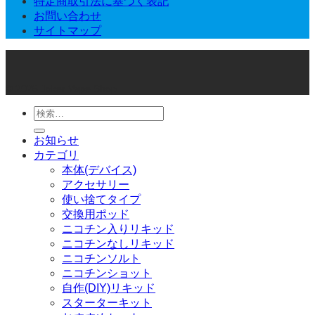
特定商取引法に基づく表記
お問い合わせ
サイトマップ
© 2026 Joker Vape Shop
検
索
お知らせ
対
カテゴリ
象:
本体(デバイス)
アクセサリー
使い捨てタイプ
交換用ポッド
ニコチン入りリキッド
ニコチンなしリキッド
ニコチンソルト
ニコチンショット
自作(DIY)リキッド
スターターキット