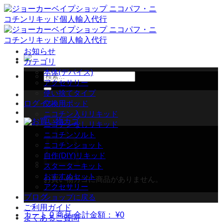
Skip
to
content
お知らせ
カテゴリ
本体(デバイス)
検
アクセサリー
索
使い捨てタイプ
対
ログイン
交換用ポッド
象:
ニコチン入りリキッド
ニコチンなしリキッド
ニコチンソルト
ニコチンショット
自作(DIY)リキッド
スターターキット
おすすめセット
お買い物カゴに商品がありません。
アクセサリー
ブログ
ショップに戻る
ご利用ガイド
カート
0 商品
合計金額：
¥
0
よくあるご質問