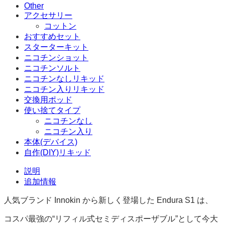
Other
アクセサリー
コットン
おすすめセット
スターターキット
ニコチンショット
ニコチンソルト
ニコチンなしリキッド
ニコチン入りリキッド
交換用ポッド
使い捨てタイプ
ニコチンなし
ニコチン入り
本体(デバイス)
自作(DIY)リキッド
説明
追加情報
人気ブランド Innokin から新しく登場した Endura S1 は、
コスパ最強の“リフィル式セミディスポーザブル”として今大