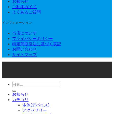
お知らせ
ご利用ガイド
よくあるご質問
インフォメーション
当店について
プライバシーポリシー
特定商取引法に基づく表記
お問い合わせ
サイトマップ
© 2026 Joker Vape Shop
検
索
お知らせ
対
カテゴリ
象:
本体(デバイス)
アクセサリー