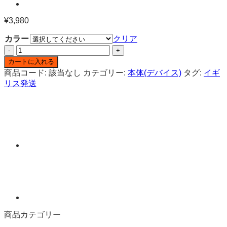
¥
3,980
カラー
クリア
Innokin
Endura
カートに入れる
S1
商品コード:
該当なし
カテゴリー:
本体(デバイス)
タグ:
イギ
電
リス発送
子
タ
バ
コ
本
体
個
商品カテゴリー