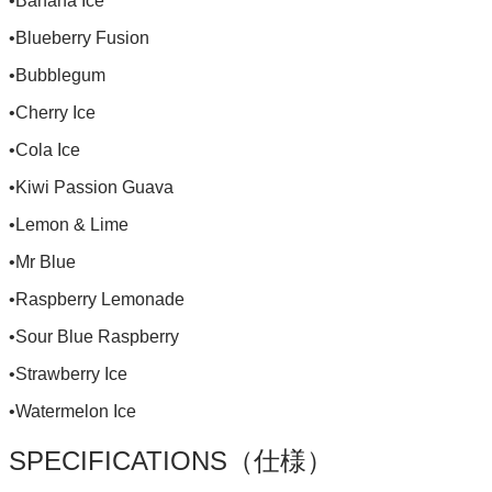
•Banana Ice
•Blueberry Fusion
•Bubblegum
•Cherry Ice
•Cola Ice
•Kiwi Passion Guava
•Lemon & Lime
•Mr Blue
•Raspberry Lemonade
•Sour Blue Raspberry
•Strawberry Ice
•Watermelon Ice
SPECIFICATIONS（仕様）