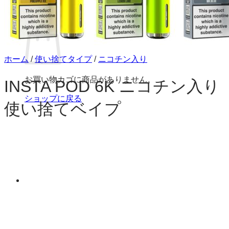
お買い物カゴ
ホーム
/
使い捨てタイプ
/
ニコチン入り
お買い物カゴに商品がありません。
INSTA POD 6K ニコチン入り
ショップに戻る
使い捨てベイプ