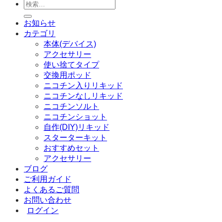
検
索
お知らせ
対
カテゴリ
象:
本体(デバイス)
アクセサリー
使い捨てタイプ
交換用ポッド
ニコチン入りリキッド
ニコチンなしリキッド
ニコチンソルト
ニコチンショット
自作(DIY)リキッド
スターターキット
おすすめセット
アクセサリー
ブログ
ご利用ガイド
よくあるご質問
お問い合わせ
ログイン