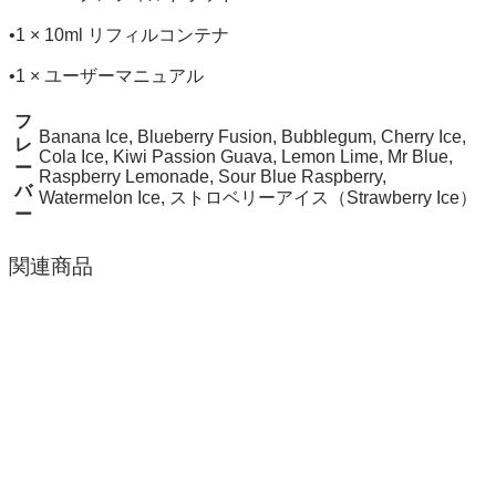
•1 × 10ml リフィルコンテナ
•1 × ユーザーマニュアル
フ
Banana Ice, Blueberry Fusion, Bubblegum, Cherry Ice,
レ
Cola Ice, Kiwi Passion Guava, Lemon Lime, Mr Blue,
ー
Raspberry Lemonade, Sour Blue Raspberry,
バ
Watermelon Ice, ストロベリーアイス（Strawberry Ice）
ー
関連商品