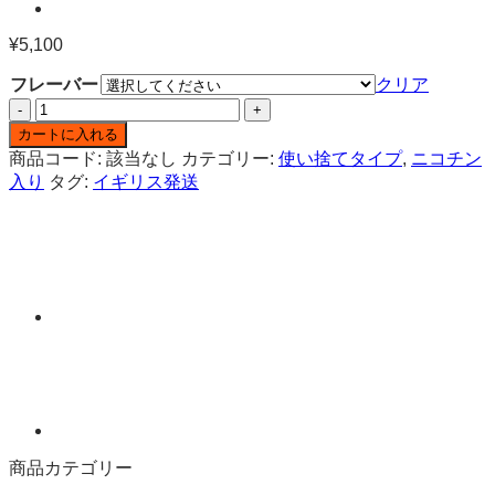
¥
5,100
フレーバー
クリア
INSTA
POD
カートに入れる
6K
商品コード:
該当なし
カテゴリー:
使い捨てタイプ
,
ニコチン
ニ
入り
タグ:
イギリス発送
コ
チ
ン
入
り
使
い
捨
て
ベ
イ
プ
商品カテゴリー
個