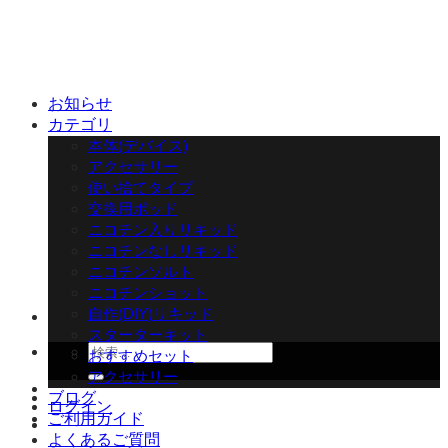
Skip
to
content
お知らせ
カテゴリ
本体(デバイス)
アクセサリー
使い捨てタイプ
交換用ポッド
ニコチン入りリキッド
ニコチンなしリキッド
ニコチンソルト
ニコチンショット
自作(DIY)リキッド
スターターキット
検
おすすめセット
索
アクセサリー
対
ブログ
ログイン
象:
ご利用ガイド
よくあるご質問