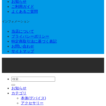
お知らせ
ご利用ガイド
よくあるご質問
インフォメーション
当店について
プライバシーポリシー
特定商取引法に基づく表記
お問い合わせ
サイトマップ
© 2026 Joker Vape Shop
検
索
お知らせ
対
カテゴリ
象:
本体(デバイス)
アクセサリー