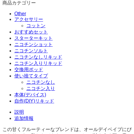
商品カテゴリー
ン
入
Other
り
アクセサリー
リ
コットン
キ
おすすめセット
ッ
スターターキット
ド
ニコチンショット
100ml
ニコチンソルト
個
ニコチンなしリキッド
ニコチン入りリキッド
交換用ポッド
使い捨てタイプ
ニコチンなし
ニコチン入り
本体(デバイス)
自作(DIY)リキッド
説明
追加情報
この甘くフルーティーなブレンドは、オールデイベイプにぴ