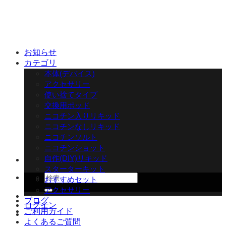
Skip
to
content
お知らせ
カテゴリ
本体(デバイス)
アクセサリー
使い捨てタイプ
交換用ポッド
ニコチン入りリキッド
ニコチンなしリキッド
ニコチンソルト
ニコチンショット
自作(DIY)リキッド
スターターキット
検
おすすめセット
索
アクセサリー
対
ブログ
ログイン
象:
ご利用ガイド
よくあるご質問