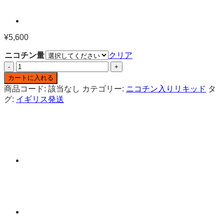
¥
5,600
ニコチン量
クリア
IRRESISTIBLE
VAPES
カートに入れる
バ
商品コード:
該当なし
カテゴリー:
ニコチン入りリキッド
タ
ナ
グ:
イギリス発送
ナ
ミ
ル
ク
ク
リ
ー
ミ
ー
ニ
コ
チ