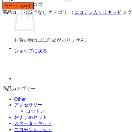
YOYO
お買い物カゴ
カートに入れる
フ
商品コード:
該当なし
カテゴリー:
ニコチン入りリキッド
タグ
リ
ー
ベ
ー
お買い物カゴに商品がありません。
ス
液
ショップに戻る
3mg
60ml
個
商品カテゴリー
Other
アクセサリー
コットン
おすすめセット
スターターキット
ニコチンショット