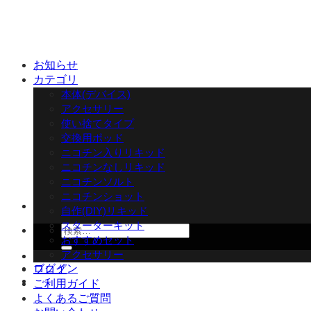
Skip
to
content
お知らせ
カテゴリ
本体(デバイス)
アクセサリー
使い捨てタイプ
交換用ポッド
ニコチン入りリキッド
ニコチンなしリキッド
ニコチンソルト
ニコチンショット
自作(DIY)リキッド
スターターキット
検
おすすめセット
索
アクセサリー
対
ログイン
ブログ
象:
ご利用ガイド
よくあるご質問