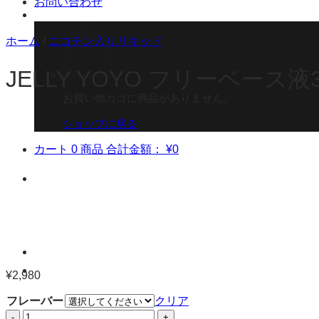
お問い合わせ
ホーム
/
ニコチン入りリキッド
JELLY YOYO フリーベース液3m
お買い物カゴに商品がありません。
ショップに戻る
カート
0 商品
合計金額：
¥
0
¥
2,980
フレーバー
クリア
JELLY