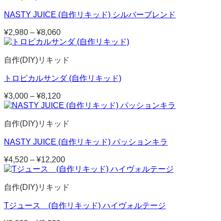
–
NASTY JUICE (自作リキッド) シルバーブレンド
¥10,680
¥
2,980
–
¥
8,060
価
格
帯:
自作(DIY)リキッド
¥2,980
–
トロピカルサンダ (自作リキッド)
¥8,060
¥
3,000
–
¥
8,120
価
格
帯:
自作(DIY)リキッド
¥3,000
–
NASTY JUICE (自作リキッド) パッションキラ
¥8,120
¥
4,520
–
¥
12,200
価
格
帯:
自作(DIY)リキッド
¥4,520
–
Tジュース (自作リキッド) ハイヴォルテージ
¥12,200