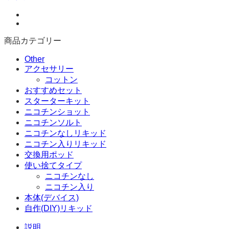
リ
キ
ッ
ド)
商品カテゴリー
ブ
ル
Other
ー
アクセサリー
ベ
コットン
リ
おすすめセット
ー
スターターキット
ク
ニコチンショット
リ
ニコチンソルト
ー
ニコチンなしリキッド
ム
ニコチン入りリキッド
個
交換用ポッド
使い捨てタイプ
ニコチンなし
ニコチン入り
本体(デバイス)
自作(DIY)リキッド
説明