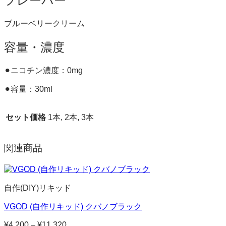
フレーバー
ブルーベリークリーム
容量・濃度
⚫︎ニコチン濃度：0mg
⚫︎容量：30ml
セット価格
1本, 2本, 3本
関連商品
自作(DIY)リキッド
VGOD (自作リキッド) クバノブラック
¥
4,200
–
¥
11,320
価