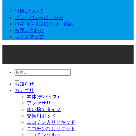
当店について
プライバシーポリシー
特定商取引法に基づく表記
お問い合わせ
サイトマップ
© 2026 Joker Vape Shop
検
索
お知らせ
対
カテゴリ
象:
本体(デバイス)
アクセサリー
使い捨てタイプ
交換用ポッド
ニコチン入りリキッド
ニコチンなしリキッド
ニコチンソルト