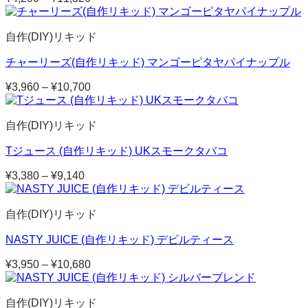
格
帯:
自作(DIY)リキッド
¥4,200
–
チャーリーズ(自作リキッド) マンゴーピタヤパイナップル
¥11,320
¥
3,960
–
¥
10,700
価
格
帯:
自作(DIY)リキッド
¥3,960
–
Tジュース (自作リキッド) UKスモークタバコ
¥10,700
¥
3,380
–
¥
9,140
価
格
帯:
自作(DIY)リキッド
¥3,380
–
NASTY JUICE (自作リキッド) デビルティース
¥9,140
¥
3,950
–
¥
10,680
価
格
帯:
自作(DIY)リキッド
¥3,950