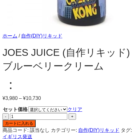
ホーム
/
自作(DIY)リキッド
JOES JUICE (自作リキッド)
ブルーベリークリーム
¥
3,980
–
¥
10,730
価
格
セット価格
クリア
帯:
JOES
¥3,980
JUICE
–
カートに入れる
(自
¥10,730
商品コード:
該当なし
カテゴリー:
自作(DIY)リキッド
タグ:
作
イギリス発送