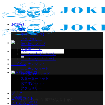
Skip
to
content
お知らせ
カテゴリ
本体(デバイス)
アクセサリー
使い捨てタイプ
交換用ポッド
検
ニコチン入りリキッド
索
ニコチンなしリキッド
対
ニコチンソルト
ログイン
象:
ニコチンショット
自作(DIY)リキッド
スターターキット
おすすめセット
アクセサリー
ブログ
ご利用ガイド
お買い物カゴに商品がありません。
よくあるご質問