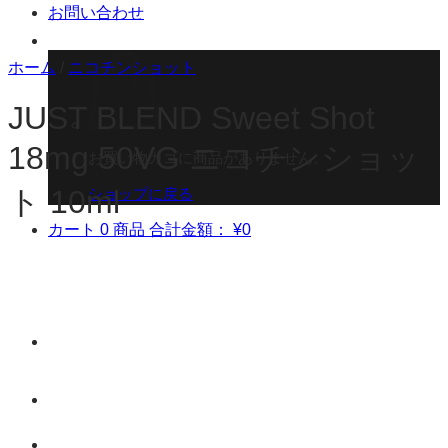
お問い合わせ
ホーム
/
ニコチンショット
JUST BLEND Sweet Shot
18mg 50VG ニコチンショッ
お買い物カゴに商品がありません。
ト 10ml
ショップに戻る
カート
0 商品
合計金額：
¥
0