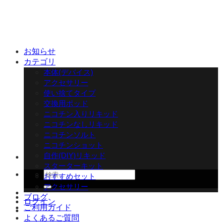
Skip
to
content
お知らせ
カテゴリ
本体(デバイス)
アクセサリー
使い捨てタイプ
交換用ポッド
ニコチン入りリキッド
ニコチンなしリキッド
ニコチンソルト
ニコチンショット
自作(DIY)リキッド
スターターキット
検
おすすめセット
索
アクセサリー
対
ブログ
ログイン
象:
ご利用ガイド
よくあるご質問