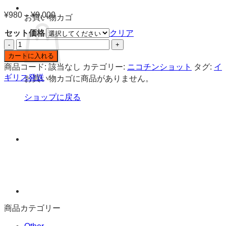
¥
980
–
¥
9,000
価
お買い物カゴ
格
セット価格
クリア
帯:
JUST
¥980
BLEND
–
カートに入れる
Sweet
¥9,000
商品コード:
該当なし
カテゴリー:
ニコチンショット
タグ:
イ
Shot
ギリス発送
お買い物カゴに商品がありません。
18mg
50VG
ショップに戻る
ニ
コ
チ
ン
シ
ョ
ッ
ト
10ml
個
商品カテゴリー