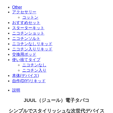
ト
ニ
Other
コ
アクセサリー
チ
コットン
ン
おすすめセット
18mg
スターターキット
(1.2ml/
ニコチンショット
ポ
ニコチンソルト
ッ
ニコチンなしリキッド
ド)
ニコチン入りリキッド
2
交換用ポッド
個
使い捨てタイプ
セ
ニコチンなし
ッ
ニコチン入り
ト
本体(デバイス)
個
自作(DIY)リキッド
説明
JUUL（ジュール）電子タバコ
シンプルでスタイリッシュな次世代デバイス