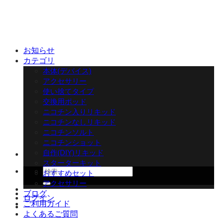
Skip
to
content
お知らせ
カテゴリ
本体(デバイス)
アクセサリー
使い捨てタイプ
交換用ポッド
ニコチン入りリキッド
ニコチンなしリキッド
ニコチンソルト
ニコチンショット
自作(DIY)リキッド
スターターキット
検
おすすめセット
索
アクセサリー
対
ブログ
ログイン
象:
ご利用ガイド
よくあるご質問