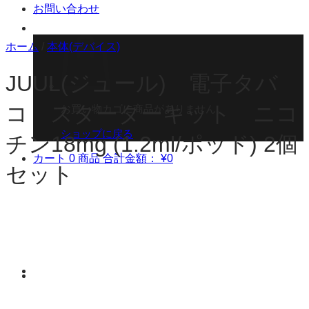
お問い合わせ
ホーム
/
本体(デバイス)
JUUL(ジュール) 電子タバ
コ スターターキット ニコ
お買い物カゴに商品がありません。
ショップに戻る
チン18mg (1.2ml/ポッド) 2個
カート
0 商品
合計金額：
¥
0
セット