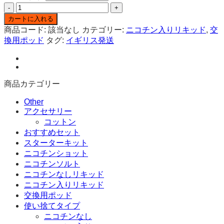
JUULpod(ジ
¥2,600
ュ
–
カートに入れる
¥26,750
ー
商品コード:
該当なし
カテゴリー:
ニコチン入りリキッド
,
交
ル
換用ポッド
タグ:
イギリス発送
ポ
ッ
ド)
メ
商品カテゴリー
ン
ソ
Other
アクセサリー
ー
コットン
ル
おすすめセット
味
スターターキット
ニ
ニコチンショット
コ
ニコチンソルト
チ
ニコチンなしリキッド
ン
18mg
ニコチン入りリキッド
(1.2ml/
交換用ポッド
ポ
使い捨てタイプ
ッ
ニコチンなし