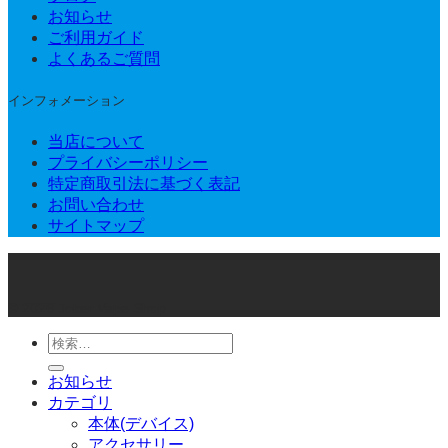
お知らせ
ご利用ガイド
よくあるご質問
インフォメーション
当店について
プライバシーポリシー
特定商取引法に基づく表記
お問い合わせ
サイトマップ
© 2026 Joker Vape Shop
検
索
お知らせ
対
カテゴリ
象:
本体(デバイス)
アクセサリー