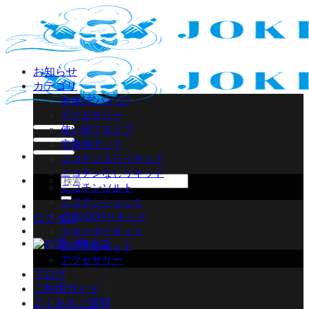
Skip
to
content
お知らせ
カテゴリ
本体(デバイス)
アクセサリー
使い捨てタイプ
交換用ポッド
ニコチン入りリキッド
ニコチンなしリキッド
検
ニコチンソルト
索
ニコチンショット
対
自作(DIY)リキッド
ログイン
象:
スターターキット
おすすめセット
アクセサリー
ブログ
ご利用ガイド
よくあるご質問