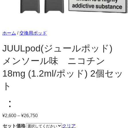
ホーム
/
交換用ポッド
JUULpod(ジュールポッド)
メンソール味 ニコチン
18mg (1.2ml/ポッド) 2個セッ
ト
¥
2,600
–
¥
26,750
価
格
セット価格
クリア
帯: