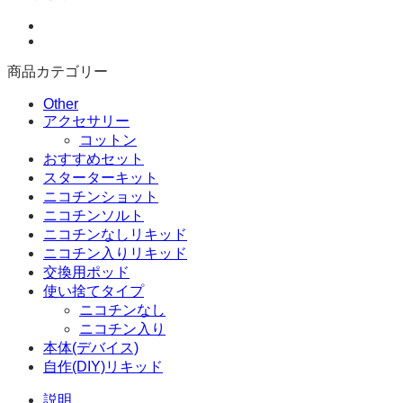
ア
イ
ス
ニ
商品カテゴリー
コ
チ
Other
ン
アクセサリー
入
コットン
り
おすすめセット
リ
スターターキット
キ
ニコチンショット
ッ
ニコチンソルト
ド
ニコチンなしリキッド
100ml
ニコチン入りリキッド
個
交換用ポッド
使い捨てタイプ
ニコチンなし
ニコチン入り
本体(デバイス)
自作(DIY)リキッド
説明