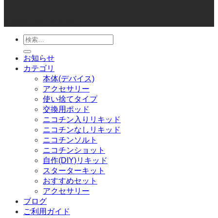
© 2026 Joker Vape Shop
検
索
お知らせ
対
カテゴリ
象:
本体(デバイス)
アクセサリー
使い捨てタイプ
交換用ポッド
ニコチン入りリキッド
ニコチンなしリキッド
ニコチンソルト
ニコチンショット
自作(DIY)リキッド
スターターキット
おすすめセット
アクセサリー
ブログ
ご利用ガイド