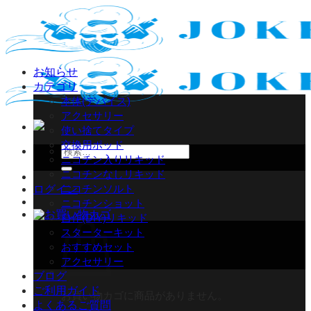
Skip
to
content
お知らせ
カテゴリ
本体(デバイス)
アクセサリー
使い捨てタイプ
交換用ポッド
検
ニコチン入りリキッド
索
ニコチンなしリキッド
対
ニコチンソルト
ログイン
象:
ニコチンショット
自作(DIY)リキッド
スターターキット
おすすめセット
アクセサリー
ブログ
ご利用ガイド
お買い物カゴに商品がありません。
よくあるご質問