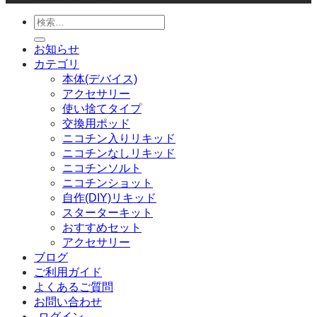
検
索
お知らせ
対
カテゴリ
象:
本体(デバイス)
アクセサリー
使い捨てタイプ
交換用ポッド
ニコチン入りリキッド
ニコチンなしリキッド
ニコチンソルト
ニコチンショット
自作(DIY)リキッド
スターターキット
おすすめセット
アクセサリー
ブログ
ご利用ガイド
よくあるご質問
お問い合わせ
ログイン