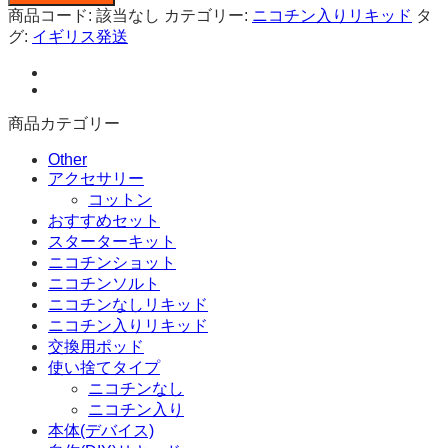
イ
商品コード:
該当なし
カテゴリー:
ニコチン入りリキッド
タ
ア
グ:
イギリス発送
ミ
ピ
ー
チ
商品カテゴリー
&
パ
Other
イ
アクセサリー
ナ
コットン
ッ
おすすめセット
プ
スターターキット
ル
ニコチンショット
ニ
ニコチンソルト
コ
ニコチンなしリキッド
チ
ニコチン入りリキッド
ン
交換用ポッド
入
使い捨てタイプ
り
ニコチンなし
リ
ニコチン入り
キ
本体(デバイス)
ッ