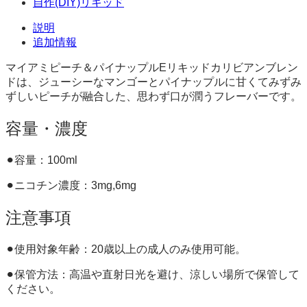
自作(DIY)リキッド
ド
100ml
説明
個
追加情報
マイアミピーチ＆パイナップルEリキッドカリビアンブレン
ドは、ジューシーなマンゴーとパイナップルに甘くてみずみ
ずしいピーチが融合した、思わず口が潤うフレーバーです。
容量・濃度
⚫︎容量：100ml
⚫︎ニコチン濃度：3mg,6mg
注意事項
⚫︎使用対象年齢：20歳以上の成人のみ使用可能。
⚫︎保管方法：高温や直射日光を避け、涼しい場所で保管して
ください。