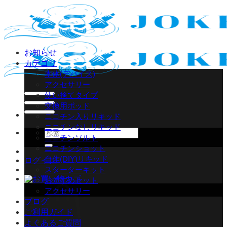
Skip
to
content
お知らせ
カテゴリ
本体(デバイス)
アクセサリー
使い捨てタイプ
交換用ポッド
ニコチン入りリキッド
ニコチンなしリキッド
検
ニコチンソルト
索
ニコチンショット
対
自作(DIY)リキッド
ログイン
象:
スターターキット
おすすめセット
アクセサリー
ブログ
ご利用ガイド
よくあるご質問