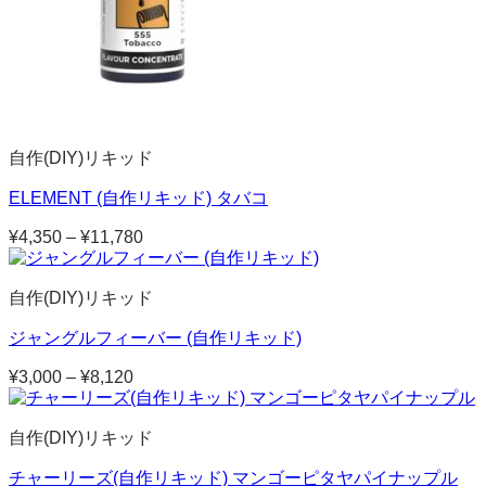
自作(DIY)リキッド
ELEMENT (自作リキッド) タバコ
¥
4,350
–
¥
11,780
価
格
帯:
自作(DIY)リキッド
¥4,350
–
ジャングルフィーバー (自作リキッド)
¥11,780
¥
3,000
–
¥
8,120
価
格
帯:
自作(DIY)リキッド
¥3,000
–
チャーリーズ(自作リキッド) マンゴーピタヤパイナップル
¥8,120