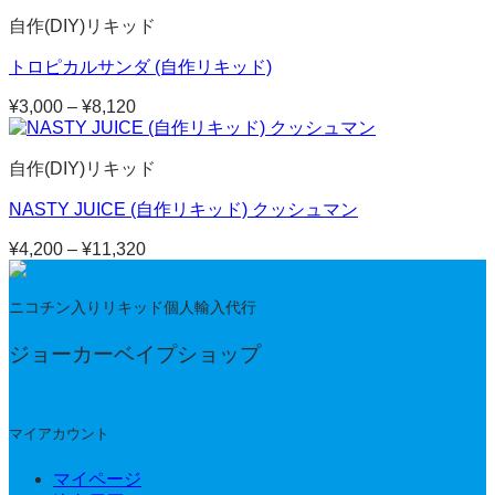
帯:
自作(DIY)リキッド
¥4,520
–
トロピカルサンダ (自作リキッド)
¥12,200
¥
3,000
–
¥
8,120
価
格
帯:
自作(DIY)リキッド
¥3,000
–
NASTY JUICE (自作リキッド) クッシュマン
¥8,120
¥
4,200
–
¥
11,320
価
格
帯:
ニコチン入りリキッド個人輸入代行
¥4,200
–
ジョーカーベイプショップ
¥11,320
マイアカウント
マイページ