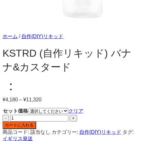
ホーム
/
自作(DIY)リキッド
KSTRD (自作リキッド) バナ
ナ&カスタード
¥
4,180
–
¥
11,320
価
格
セット価格
クリア
帯:
KSTRD
¥4,180
(自
–
カートに入れる
作
¥11,320
商品コード:
該当なし
カテゴリー:
自作(DIY)リキッド
タグ:
リ
イギリス発送