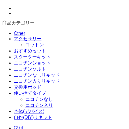
キ
ッ
ド)
バ
商品カテゴリー
ナ
ナ
Other
&
アクセサリー
カ
コットン
ス
おすすめセット
タ
スターターキット
ー
ニコチンショット
ド
ニコチンソルト
個
ニコチンなしリキッド
ニコチン入りリキッド
交換用ポッド
使い捨てタイプ
ニコチンなし
ニコチン入り
本体(デバイス)
自作(DIY)リキッド
説明