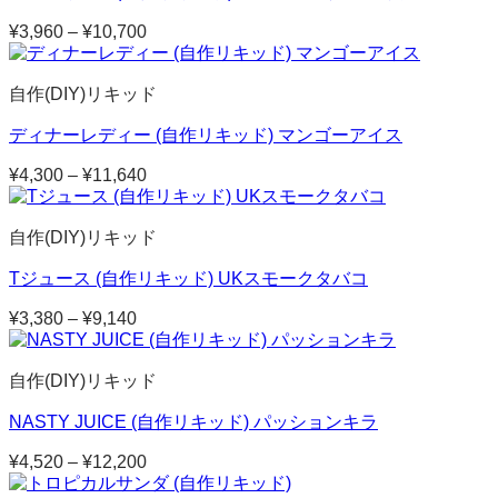
¥
3,960
–
¥
10,700
価
格
帯:
自作(DIY)リキッド
¥3,960
–
ディナーレディー (自作リキッド) マンゴーアイス
¥10,700
¥
4,300
–
¥
11,640
価
格
帯:
自作(DIY)リキッド
¥4,300
–
Tジュース (自作リキッド) UKスモークタバコ
¥11,640
¥
3,380
–
¥
9,140
価
格
帯:
自作(DIY)リキッド
¥3,380
–
NASTY JUICE (自作リキッド) パッションキラ
¥9,140
¥
4,520
–
¥
12,200
価
格