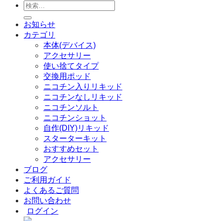
検
索
お知らせ
対
カテゴリ
象:
本体(デバイス)
アクセサリー
使い捨てタイプ
交換用ポッド
ニコチン入りリキッド
ニコチンなしリキッド
ニコチンソルト
ニコチンショット
自作(DIY)リキッド
スターターキット
おすすめセット
アクセサリー
ブログ
ご利用ガイド
よくあるご質問
お問い合わせ
ログイン