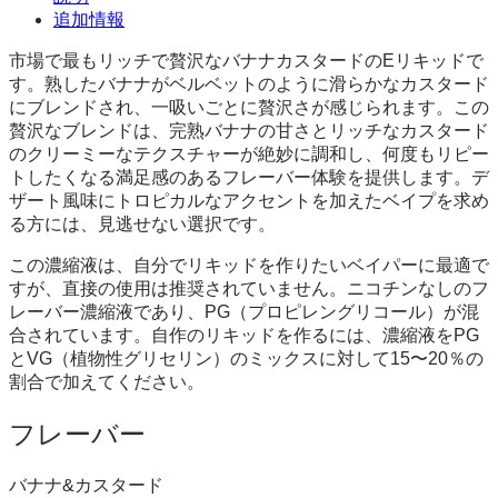
追加情報
市場で最もリッチで贅沢なバナナカスタードのEリキッドで
す。熟したバナナがベルベットのように滑らかなカスタード
にブレンドされ、一吸いごとに贅沢さが感じられます。この
贅沢なブレンドは、完熟バナナの甘さとリッチなカスタード
のクリーミーなテクスチャーが絶妙に調和し、何度もリピー
トしたくなる満足感のあるフレーバー体験を提供します。デ
ザート風味にトロピカルなアクセントを加えたベイプを求め
る方には、見逃せない選択です。
この濃縮液は、自分でリキッドを作りたいベイパーに最適で
すが、直接の使用は推奨されていません。ニコチンなしのフ
レーバー濃縮液であり、PG（プロピレングリコール）が混
合されています。自作のリキッドを作るには、濃縮液をPG
とVG（植物性グリセリン）のミックスに対して15〜20％の
割合で加えてください。
フレーバー
バナナ&カスタード