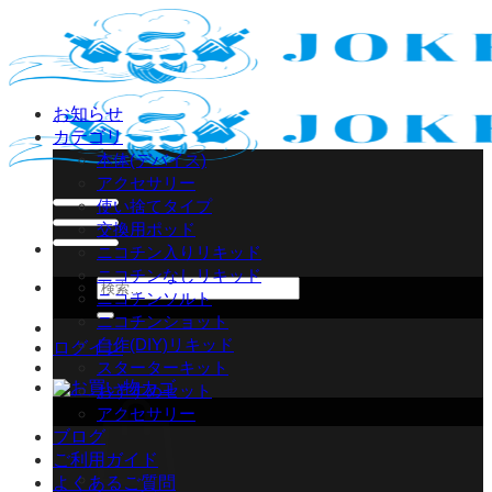
Skip
to
content
お知らせ
カテゴリ
本体(デバイス)
アクセサリー
使い捨てタイプ
交換用ポッド
ニコチン入りリキッド
ニコチンなしリキッド
検
ニコチンソルト
索
ニコチンショット
対
自作(DIY)リキッド
ログイン
象:
スターターキット
おすすめセット
アクセサリー
ブログ
ご利用ガイド
よくあるご質問