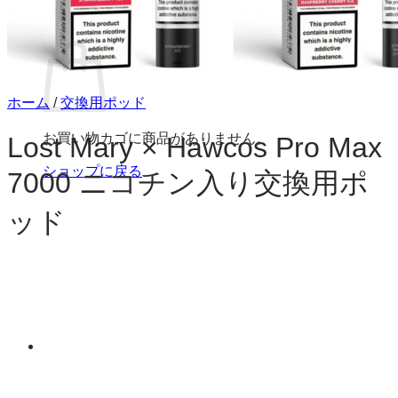
お買い物カゴ
ホーム
/
交換用ポッド
お買い物カゴに商品がありません。
Lost Mary × Hawcos Pro Max
ショップに戻る
7000 ニコチン入り交換用ポ
ッド