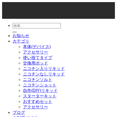
© 2026 Joker Vape Shop
検
索
お知らせ
対
カテゴリ
象:
本体(デバイス)
アクセサリー
使い捨てタイプ
交換用ポッド
ニコチン入りリキッド
ニコチンなしリキッド
ニコチンソルト
ニコチンショット
自作(DIY)リキッド
スターターキット
おすすめセット
アクセサリー
ブログ