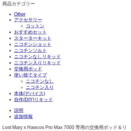
ポ
商品カテゴリー
ッ
ド
Other
個
アクセサリー
コットン
おすすめセット
スターターキット
ニコチンショット
ニコチンソルト
ニコチンなしリキッド
ニコチン入りリキッド
交換用ポッド
使い捨てタイプ
ニコチンなし
ニコチン入り
本体(デバイス)
自作(DIY)リキッド
説明
追加情報
Lost Mary x Hawcos Pro Max 7000 専用の交換用ポッド＆リ