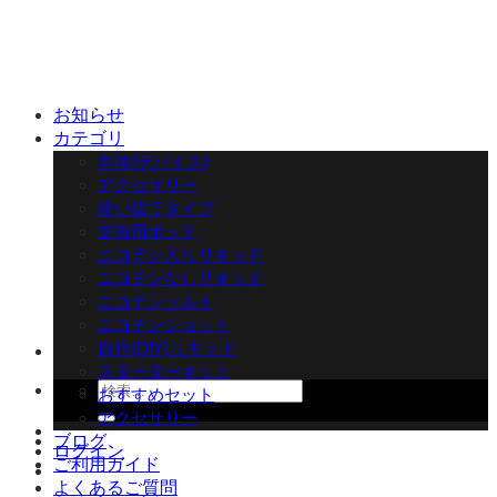
Skip
to
content
お知らせ
カテゴリ
本体(デバイス)
アクセサリー
使い捨てタイプ
交換用ポッド
ニコチン入りリキッド
ニコチンなしリキッド
ニコチンソルト
ニコチンショット
自作(DIY)リキッド
スターターキット
検
おすすめセット
索
アクセサリー
対
ブログ
ログイン
象:
ご利用ガイド
よくあるご質問