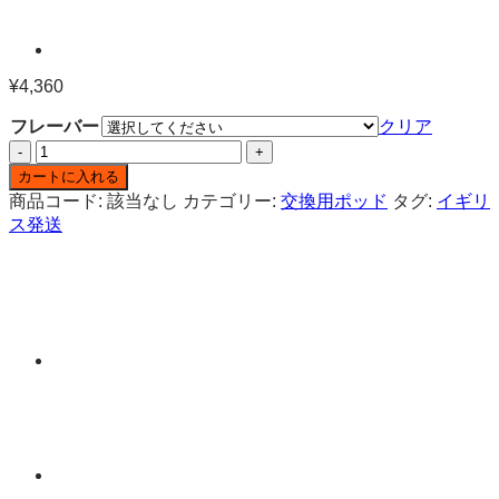
¥
4,360
フレーバー
クリア
Lost
Mary
カートに入れる
×
商品コード:
該当なし
カテゴリー:
交換用ポッド
タグ:
イギリ
Hawcos
ス発送
Pro
Max
7000
ニ
コ
チ
ン
入
り
交
換
用