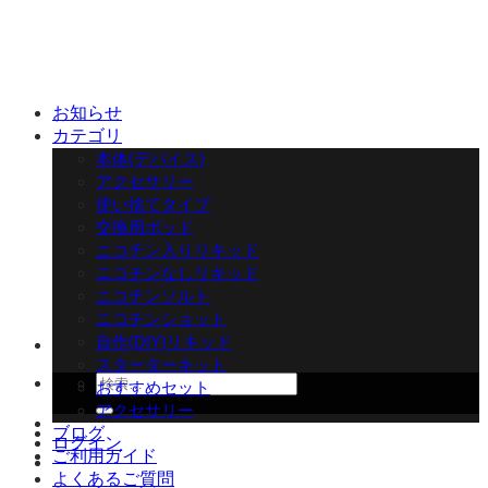
Skip
to
content
お知らせ
カテゴリ
本体(デバイス)
アクセサリー
使い捨てタイプ
交換用ポッド
ニコチン入りリキッド
ニコチンなしリキッド
ニコチンソルト
ニコチンショット
自作(DIY)リキッド
スターターキット
検
おすすめセット
索
アクセサリー
対
ブログ
ログイン
象:
ご利用ガイド
よくあるご質問