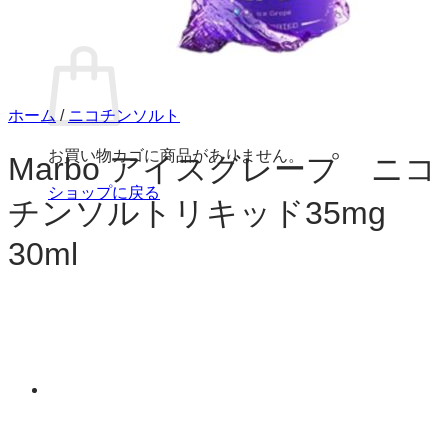
お買い物カゴ
ホーム
/
ニコチンソルト
お買い物カゴに商品がありません。
Marbo アイスグレープ ニコ
ショップに戻る
チンソルトリキッド35mg
30ml