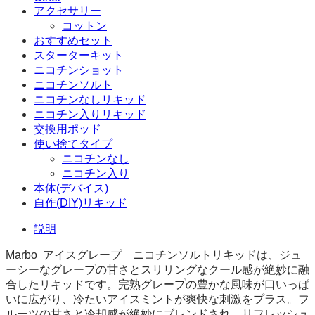
アクセサリー
コットン
おすすめセット
スターターキット
ニコチンショット
ニコチンソルト
ニコチンなしリキッド
ニコチン入りリキッド
交換用ポッド
使い捨てタイプ
ニコチンなし
ニコチン入り
本体(デバイス)
自作(DIY)リキッド
説明
Marbo
アイスグレープ ニコチンソルトリキッドは、ジュ
ーシーなグレープの甘さとスリリングなクール感が絶妙に融
合したリキッドです。完熟グレープの豊かな風味が口いっぱ
いに広がり、冷たいアイスミントが爽快な刺激をプラス。フ
ルーツの甘さと冷却感が絶妙にブレンドされ、リフレッシュ