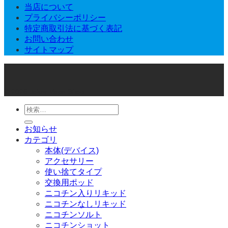
当店について
プライバシーポリシー
特定商取引法に基づく表記
お問い合わせ
サイトマップ
© 2026 Joker Vape Shop
検
索
お知らせ
対
カテゴリ
象:
本体(デバイス)
アクセサリー
使い捨てタイプ
交換用ポッド
ニコチン入りリキッド
ニコチンなしリキッド
ニコチンソルト
ニコチンショット