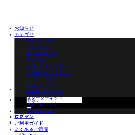
Skip
to
content
お知らせ
カテゴリ
本体(デバイス)
アクセサリー
使い捨てタイプ
交換用ポッド
ニコチン入りリキッド
ニコチンなしリキッド
ニコチンソルト
ニコチンショット
自作(DIY)リキッド
スターターキット
検
おすすめセット
索
アクセサリー
対
ログイン
ブログ
象:
ご利用ガイド
よくあるご質問