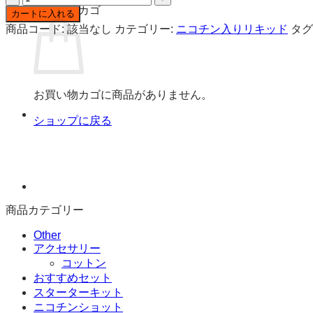
VAPE
お買い物カゴ
カートに入れる
LABS
商品コード:
該当なし
カテゴリー:
ニコチン入りリキッド
タグ
カ
ス
タ
ー
ド
お買い物カゴに商品がありません。
モ
ショップに戻る
ン
ス
タ
ー
ニ
コ
商品カテゴリー
チ
ン
Other
入
アクセサリー
り
コットン
リ
おすすめセット
キ
スターターキット
ッ
ニコチンショット