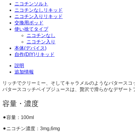
ド
ニコチンソルト
100ml
ニコチンなしリキッド
個
ニコチン入りリキッド
交換用ポッド
使い捨てタイプ
ニコチンなし
ニコチン入り
本体(デバイス)
自作(DIY)リキッド
説明
追加情報
リッチでクリーミー、そしてキャラメルのようなバタースコ
バタースコッチベイプジュースは、贅沢で滑らかなデザート
容量・濃度
⚫︎容量：100ml
⚫︎ニコチン濃度：3mg,6mg