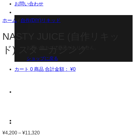
お問い合わせ
ホーム
/
自作(DIY)リキッド
NASTY JUICE (自作リキッ
ド) スターガジング
お買い物カゴに商品がありません。
ショップに戻る
カート
0 商品
合計金額：
¥
0
¥
4,200
–
¥
11,320
価