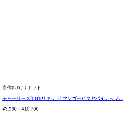
帯:
¥4,200
–
¥11,320
自作(DIY)リキッド
チャーリーズ(自作リキッド) マンゴーピタヤパイナップル
¥
3,960
–
¥
10,700
価
格
帯:
¥3,960