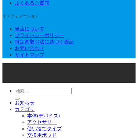
よくあるご質問
インフォメーション
当店について
プライバシーポリシー
特定商取引法に基づく表記
お問い合わせ
サイトマップ
© 2026 Joker Vape Shop
検
索
お知らせ
対
カテゴリ
象:
本体(デバイス)
アクセサリー
使い捨てタイプ
交換用ポッド