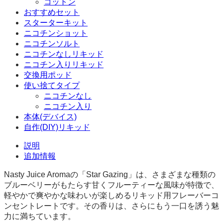
コットン
おすすめセット
スターターキット
ニコチンショット
ニコチンソルト
ニコチンなしリキッド
ニコチン入りリキッド
交換用ポッド
使い捨てタイプ
ニコチンなし
ニコチン入り
本体(デバイス)
自作(DIY)リキッド
説明
追加情報
Nasty Juice Aromaの「Star Gazing」は、さまざまな種類の
ブルーベリーがもたらす甘くフルーティーな風味が特徴で、
軽やかで爽やかな味わいが楽しめるリキッド用フレーバーコ
ンセントレートです。その香りは、さらにもう一口を誘う魅
力に満ちています。