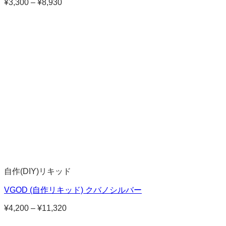
¥
3,300
–
¥
8,930
価
格
帯:
¥3,300
–
¥8,930
自作(DIY)リキッド
VGOD (自作リキッド) クバノシルバー
¥
4,200
–
¥
11,320
価
格