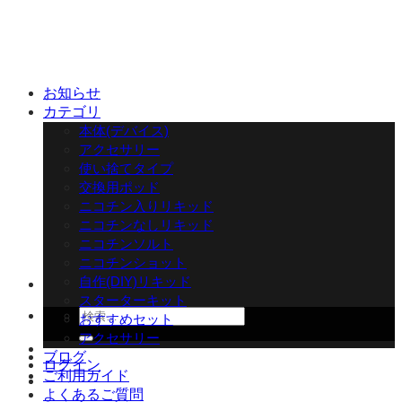
Skip
to
content
お知らせ
カテゴリ
本体(デバイス)
アクセサリー
使い捨てタイプ
交換用ポッド
ニコチン入りリキッド
ニコチンなしリキッド
ニコチンソルト
ニコチンショット
自作(DIY)リキッド
スターターキット
検
おすすめセット
索
アクセサリー
対
ブログ
ログイン
象:
ご利用ガイド
よくあるご質問