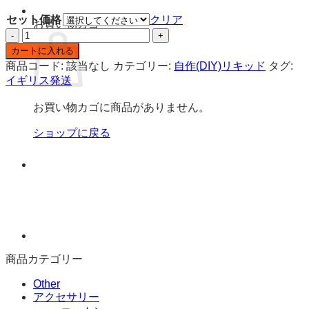
格
セット価格
クリア
お買い物カゴ
帯:
NASTY
¥4,200
JUICE
–
カートに入れる
(自
¥11,320
商品コード:
該当なし
カテゴリー:
自作(DIY)リキッド
タグ:
作
イギリス発送
リ
キ
お買い物カゴに商品がありません。
ッ
ド)
ショップに戻る
ス
タ
ー
ガ
ジ
ン
グ
個
商品カテゴリー
Other
アクセサリー