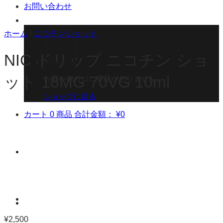
お問い合わせ
ホーム
/
ニコチンショット
NIC ドリップ ニコチン ショ
ット 18MG 70VG 10ml
お買い物カゴに商品がありません。
ショップに戻る
カート
0 商品
合計金額：
¥
0
¥
2,500