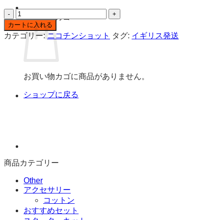
NIC
お買い物カゴ
ド
カートに入れる
リ
カテゴリー:
ニコチンショット
タグ:
イギリス発送
ッ
プ
ニ
コ
お買い物カゴに商品がありません。
チ
ン
ショップに戻る
シ
ョ
ッ
ト
18MG
70VG
商品カテゴリー
10ml
個
Other
アクセサリー
コットン
おすすめセット