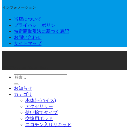
インフォメーション
当店について
プライバシーポリシー
特定商取引法に基づく表記
お問い合わせ
サイトマップ
© 2026 Joker Vape Shop
検
索
お知らせ
対
カテゴリ
象:
本体(デバイス)
アクセサリー
使い捨てタイプ
交換用ポッド
ニコチン入りリキッド