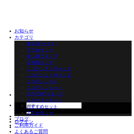
Skip
to
content
お知らせ
カテゴリ
本体(デバイス)
アクセサリー
使い捨てタイプ
交換用ポッド
ニコチン入りリキッド
ニコチンなしリキッド
ニコチンソルト
ニコチンショット
自作(DIY)リキッド
スターターキット
検
おすすめセット
索
アクセサリー
対
ブログ
ログイン
象:
ご利用ガイド
よくあるご質問