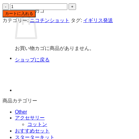
NIC
お買い物カゴ
NIC
カートに入れる
–
カテゴリー:
ニコチンショット
タグ:
イギリス発送
ニ
コ
チ
ン
お買い物カゴに商品がありません。
ソ
ル
ショップに戻る
ト
20MG
50VG
10ml
個
商品カテゴリー
Other
アクセサリー
コットン
おすすめセット
スターターキット