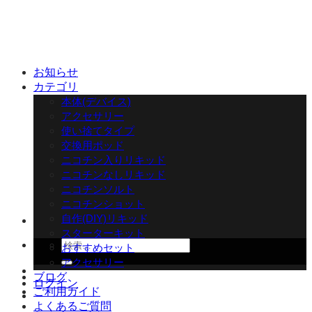
Skip
to
content
お知らせ
カテゴリ
本体(デバイス)
アクセサリー
使い捨てタイプ
交換用ポッド
ニコチン入りリキッド
ニコチンなしリキッド
ニコチンソルト
ニコチンショット
自作(DIY)リキッド
スターターキット
検
おすすめセット
索
アクセサリー
対
ブログ
ログイン
象:
ご利用ガイド
よくあるご質問