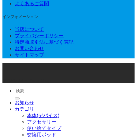
よくあるご質問
インフォメーション
当店について
プライバシーポリシー
特定商取引法に基づく表記
お問い合わせ
サイトマップ
© 2026 Joker Vape Shop
検
索
お知らせ
対
カテゴリ
象:
本体(デバイス)
アクセサリー
使い捨てタイプ
交換用ポッド