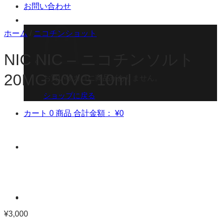
お問い合わせ
ホーム
/
ニコチンショット
NIC NIC – ニコチンソルト
20MG 50VG 10ml
お買い物カゴに商品がありません。
ショップに戻る
カート
0 商品
合計金額：
¥
0
¥
3,000