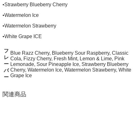
•Strawberry Blueberry Cherry
•Watermelon Ice
•Watermelon Strawberry
•White Grape ICE
フ
Blue Razz Cherry, Blueberry Sour Raspberry, Classic
レ
Cola, Fizzy Cherry, Fresh Mint, Lemon & Lime, Pink
ー
Lemonade, Sour Pineapple Ice, Strawberry Blueberry
Cherry, Watermelon Ice, Watermelon Strawberry, White
バ
Grape Ice
ー
関連商品