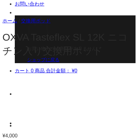
お問い合わせ
ホーム
/
交換用ポッド
OXVA Tasteflex SL 12K ニコ
チン入り交換用ポッド
お買い物カゴに商品がありません。
ショップに戻る
カート
0 商品
合計金額：
¥
0
¥
4,000