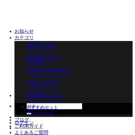
Skip
to
content
お知らせ
カテゴリ
本体(デバイス)
アクセサリー
使い捨てタイプ
交換用ポッド
ニコチン入りリキッド
ニコチンなしリキッド
ニコチンソルト
ニコチンショット
自作(DIY)リキッド
スターターキット
検
おすすめセット
索
アクセサリー
対
ブログ
ログイン
象:
ご利用ガイド
よくあるご質問