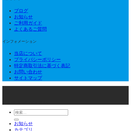
ブログ
お知らせ
ご利用ガイド
よくあるご質問
インフォメーション
当店について
プライバシーポリシー
特定商取引法に基づく表記
お問い合わせ
サイトマップ
© 2026 Joker Vape Shop
検
索
お知らせ
対
カテゴリ
象: