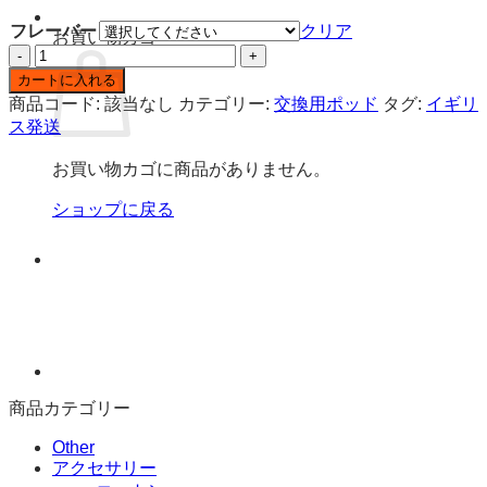
フレーバー
クリア
お買い物カゴ
OXVA
Tasteflex
カートに入れる
SL
商品コード:
該当なし
カテゴリー:
交換用ポッド
タグ:
イギリ
12K
ス発送
ニ
コ
お買い物カゴに商品がありません。
チ
ン
ショップに戻る
入
り
交
換
用
ポ
ッ
ド
個
商品カテゴリー
Other
アクセサリー