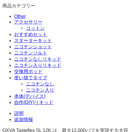
タ
商品カテゴリー
バ
Other
コ
アクセサリー
デ
コットン
バ
おすすめセット
イ
スターターキット
ス
ニコチンショット
個
ニコチンソルト
ニコチンなしリキッド
ニコチン入りリキッド
交換用ポッド
使い捨てタイプ
ニコチンなし
ニコチン入り
本体(デバイス)
自作(DIY)リキッド
説明
追加情報
OXVA Tasteflex SL 12K は、最大12,000パフを実現する大容