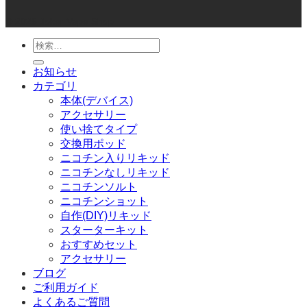
© 2026 Joker Vape Shop
検
索
お知らせ
対
カテゴリ
象:
本体(デバイス)
アクセサリー
使い捨てタイプ
交換用ポッド
ニコチン入りリキッド
ニコチンなしリキッド
ニコチンソルト
ニコチンショット
自作(DIY)リキッド
スターターキット
おすすめセット
アクセサリー
ブログ
ご利用ガイド
よくあるご質問