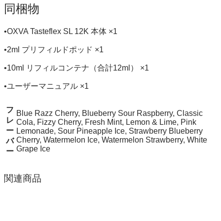
同梱物
•OXVA Tasteflex SL 12K 本体 ×1
•2ml プリフィルドポッド ×1
•10ml リフィルコンテナ（合計12ml） ×1
•ユーザーマニュアル ×1
フ
Blue Razz Cherry, Blueberry Sour Raspberry, Classic
レ
Cola, Fizzy Cherry, Fresh Mint, Lemon & Lime, Pink
ー
Lemonade, Sour Pineapple Ice, Strawberry Blueberry
Cherry, Watermelon Ice, Watermelon Strawberry, White
バ
Grape Ice
ー
関連商品