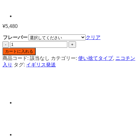
¥
5,480
フレーバー
クリア
OXVA
Tasteflex
カートに入れる
SL
商品コード:
該当なし
カテゴリー:
使い捨てタイプ
,
ニコチン
12K
入り
タグ:
イギリス発送
ニ
コ
チ
ン
入
り
使
い
捨
て
電
子