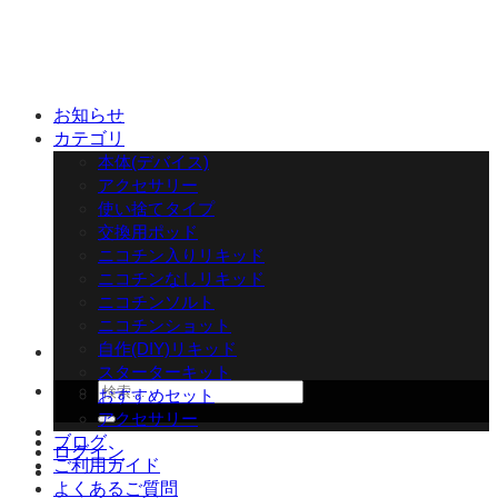
Skip
to
content
お知らせ
カテゴリ
本体(デバイス)
アクセサリー
使い捨てタイプ
交換用ポッド
ニコチン入りリキッド
ニコチンなしリキッド
ニコチンソルト
ニコチンショット
自作(DIY)リキッド
スターターキット
検
おすすめセット
索
アクセサリー
対
ブログ
ログイン
象:
ご利用ガイド
よくあるご質問