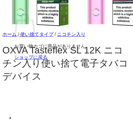
お買い物カゴ
ホーム
/
使い捨てタイプ
/
ニコチン入り
お買い物カゴに商品がありません。
OXVA Tasteflex SL 12K ニコ
ショップに戻る
チン入り使い捨て電子タバコ
デバイス