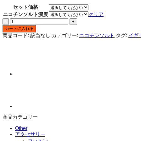
格
セット価格
帯:
ニコチンソルト濃度
クリア
¥2,580
PIXL
–
ニ
¥20,500
カートに入れる
コ
商品コード:
該当なし
カテゴリー:
ニコチンソルト
タグ:
イギ
チ
ン
ソ
ル
ト
リ
キ
ッ
ド
コ
ー
ラ
商品カテゴリー
ラ
イ
Other
ム
アクセサリー
10ml
コットン