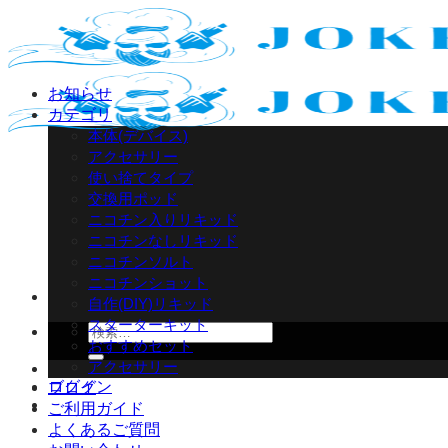
Skip
to
content
お知らせ
カテゴリ
本体(デバイス)
アクセサリー
使い捨てタイプ
交換用ポッド
ニコチン入りリキッド
ニコチンなしリキッド
ニコチンソルト
ニコチンショット
自作(DIY)リキッド
スターターキット
検
おすすめセット
索
アクセサリー
対
ログイン
ブログ
象:
ご利用ガイド
よくあるご質問