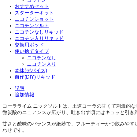
個
おすすめセット
スターターキット
ニコチンショット
ニコチンソルト
ニコチンなしリキッド
ニコチン入りリキッド
交換用ポッド
使い捨てタイプ
ニコチンなし
ニコチン入り
本体(デバイス)
自作(DIY)リキッド
説明
追加情報
コーラライム ニックソルトは、王道コーラの甘くて刺激的
微炭酸のニュアンスが広がり、吐き出す頃にはキュッと引き
甘さと酸味のバランスが絶妙で、フルーティーかつ飲みやす
わせです。