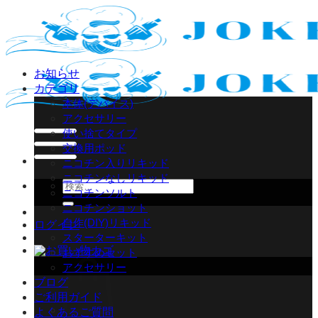
Skip
to
content
お知らせ
カテゴリ
本体(デバイス)
アクセサリー
使い捨てタイプ
交換用ポッド
ニコチン入りリキッド
ニコチンなしリキッド
検
ニコチンソルト
索
ニコチンショット
対
自作(DIY)リキッド
ログイン
象:
スターターキット
おすすめセット
アクセサリー
ブログ
ご利用ガイド
よくあるご質問