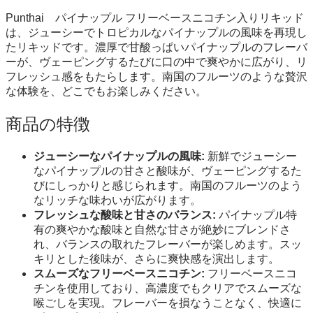
Punthai パイナップル フリーベースニコチン入りリキッド
は、ジューシーでトロピカルなパイナップルの風味を再現し
たリキッドです。濃厚で甘酸っぱいパイナップルのフレーバ
ーが、ヴェーピングするたびに口の中で爽やかに広がり、リ
フレッシュ感をもたらします。南国のフルーツのような贅沢
な体験を、どこでもお楽しみください。
商品の特徴
ジューシーなパイナップルの風味:
新鮮でジューシー
なパイナップルの甘さと酸味が、ヴェーピングするた
びにしっかりと感じられます。南国のフルーツのよう
なリッチな味わいが広がります。
フレッシュな酸味と甘さのバランス:
パイナップル特
有の爽やかな酸味と自然な甘さが絶妙にブレンドさ
れ、バランスの取れたフレーバーが楽しめます。スッ
キリとした後味が、さらに爽快感を演出します。
スムーズなフリーベースニコチン:
フリーベースニコ
チンを使用しており、高濃度でもクリアでスムーズな
喉ごしを実現。フレーバーを損なうことなく、快適に