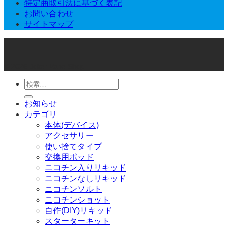
特定商取引法に基づく表記
お問い合わせ
サイトマップ
© 2026 Joker Vape Shop
検
索
お知らせ
対
カテゴリ
象:
本体(デバイス)
アクセサリー
使い捨てタイプ
交換用ポッド
ニコチン入りリキッド
ニコチンなしリキッド
ニコチンソルト
ニコチンショット
自作(DIY)リキッド
スターターキット