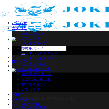
Skip
to
content
お知らせ
カテゴリ
本体(デバイス)
アクセサリー
使い捨てタイプ
検
交換用ポッド
索
ニコチン入りリキッド
対
ニコチンなしリキッド
ログイン
象:
ニコチンソルト
ニコチンショット
自作(DIY)リキッド
スターターキット
おすすめセット
アクセサリー
ブログ
お買い物カゴに商品がありません。
ご利用ガイド
よくあるご質問
ショップに戻る