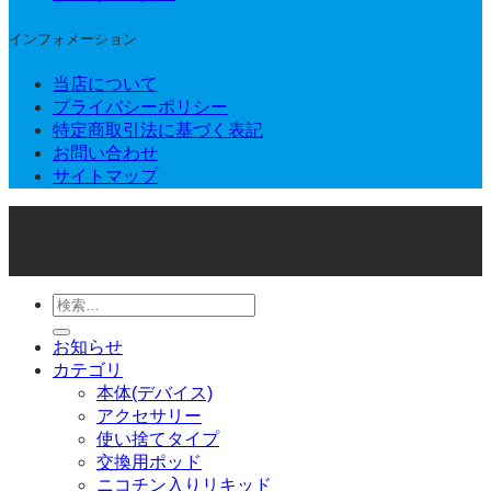
インフォメーション
当店について
プライバシーポリシー
特定商取引法に基づく表記
お問い合わせ
サイトマップ
© 2026 Joker Vape Shop
検
索
お知らせ
対
カテゴリ
象:
本体(デバイス)
アクセサリー
使い捨てタイプ
交換用ポッド
ニコチン入りリキッド