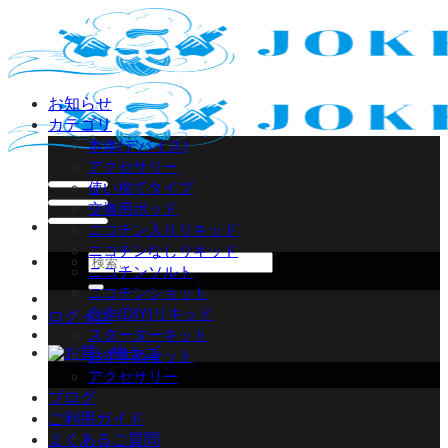
Skip
to
content
お知らせ
カテゴリ
本体(デバイス)
アクセサリー
使い捨てタイプ
交換用ポッド
ニコチン入りリキッド
ニコチンなしリキッド
検
ニコチンソルト
索
ニコチンショット
対
自作(DIY)リキッド
ログイン
象:
スターターキット
おすすめセット
アクセサリー
ブログ
ご利用ガイド
よくあるご質問