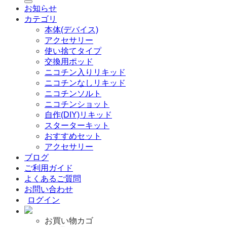
お知らせ
対
カテゴリ
象:
本体(デバイス)
アクセサリー
使い捨てタイプ
交換用ポッド
ニコチン入りリキッド
ニコチンなしリキッド
ニコチンソルト
ニコチンショット
自作(DIY)リキッド
スターターキット
おすすめセット
アクセサリー
ブログ
ご利用ガイド
よくあるご質問
お問い合わせ
ログイン
お買い物カゴ