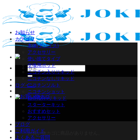
Skip
to
content
お知らせ
カテゴリ
本体(デバイス)
アクセサリー
使い捨てタイプ
交換用ポッド
検
ニコチン入りリキッド
索
ニコチンなしリキッド
対
ニコチンソルト
ログイン
象:
ニコチンショット
自作(DIY)リキッド
スターターキット
おすすめセット
アクセサリー
ブログ
ご利用ガイド
お買い物カゴに商品がありません。
よくあるご質問