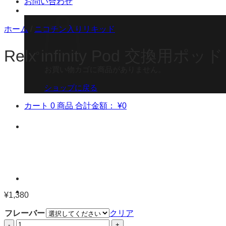
お問い合わせ
ホーム
/
ニコチン入りリキッド
Relx infinity Pod 交換用
お買い物カゴに商品がありません。
ショップに戻る
カート
0 商品
合計金額：
¥
0
¥
1,380
フレーバー
クリア
Relx