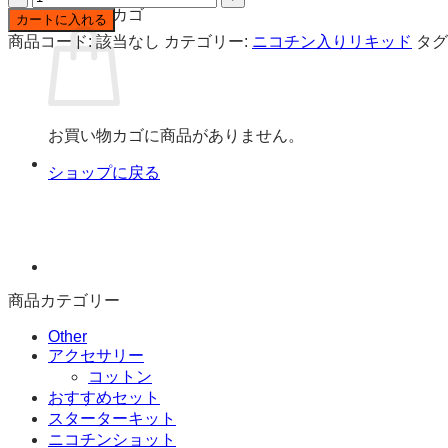
infinity
お買い物カゴ
カートに入れる
Pod
商品コード:
該当なし
カテゴリー:
ニコチン入りリキッド
タグ
交
換
用
ポ
ッ
お買い物カゴに商品がありません。
ド
ショップに戻る
2ml
ニ
コ
チ
ン
3%
1
商品カテゴリー
個
個
Other
アクセサリー
コットン
おすすめセット
スターターキット
ニコチンショット