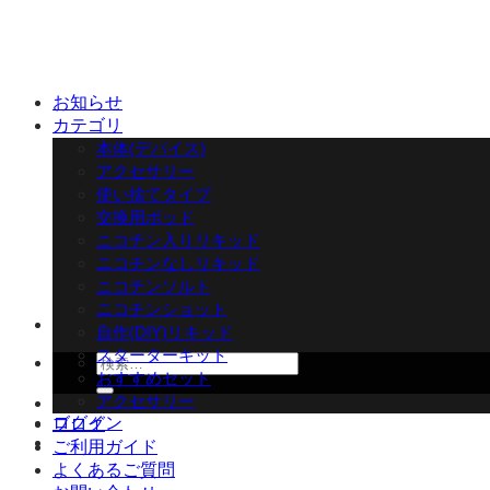
Skip
to
content
お知らせ
カテゴリ
本体(デバイス)
アクセサリー
使い捨てタイプ
交換用ポッド
ニコチン入りリキッド
ニコチンなしリキッド
ニコチンソルト
ニコチンショット
自作(DIY)リキッド
スターターキット
検
おすすめセット
索
アクセサリー
対
ログイン
ブログ
象:
ご利用ガイド
よくあるご質問