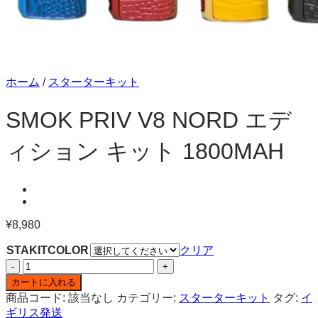
ホーム
/
スターターキット
SMOK PRIV V8 NORD エデ
ィション キット 1800MAH
¥
8,980
STAKITCOLOR
クリア
SMOK
PRIV
カートに入れる
V8
商品コード:
該当なし
カテゴリー:
スターターキット
タグ:
イ
NORD
ギリス発送
エ