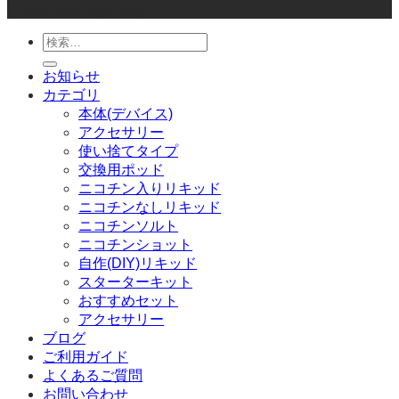
© 2026 Joker Vape Shop
検
索
お知らせ
対
カテゴリ
象:
本体(デバイス)
アクセサリー
使い捨てタイプ
交換用ポッド
ニコチン入りリキッド
ニコチンなしリキッド
ニコチンソルト
ニコチンショット
自作(DIY)リキッド
スターターキット
おすすめセット
アクセサリー
ブログ
ご利用ガイド
よくあるご質問
お問い合わせ