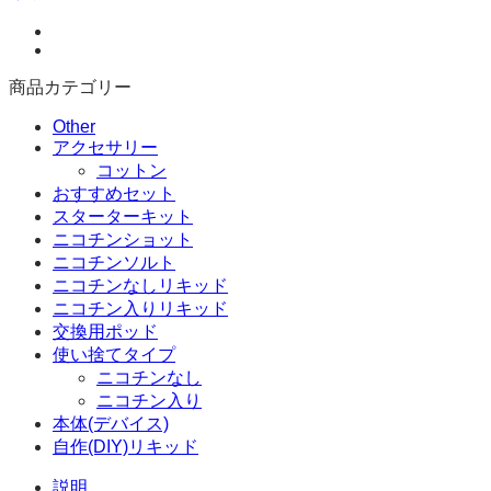
デ
ィ
シ
商品カテゴリー
ョ
ン
Other
キ
アクセサリー
ッ
コットン
ト
おすすめセット
1800MAH
スターターキット
個
ニコチンショット
ニコチンソルト
ニコチンなしリキッド
ニコチン入りリキッド
交換用ポッド
使い捨てタイプ
ニコチンなし
ニコチン入り
本体(デバイス)
自作(DIY)リキッド
説明