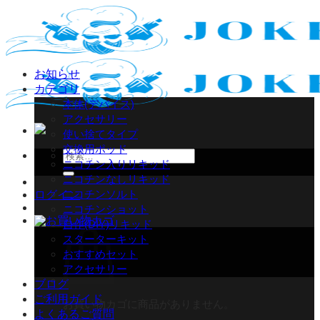
Skip
to
content
お知らせ
カテゴリ
本体(デバイス)
アクセサリー
使い捨てタイプ
交換用ポッド
検
ニコチン入りリキッド
索
ニコチンなしリキッド
対
ニコチンソルト
ログイン
象:
ニコチンショット
自作(DIY)リキッド
スターターキット
おすすめセット
アクセサリー
ブログ
ご利用ガイド
お買い物カゴに商品がありません。
よくあるご質問