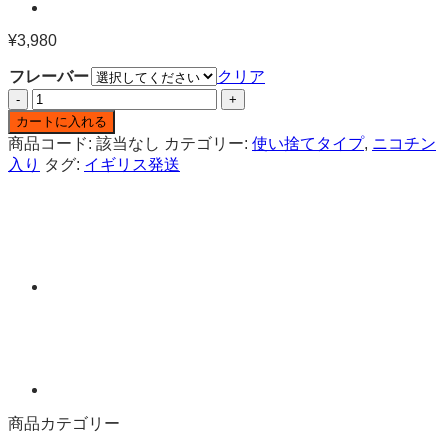
¥
3,980
フレーバー
クリア
Snowplus
Clic
カートに入れる
5000
商品コード:
該当なし
カテゴリー:
使い捨てタイプ
,
ニコチン
ニ
入り
タグ:
イギリス発送
コ
チ
ン
入
り
使
い
捨
て
ベ
イ
プ
商品カテゴリー
個