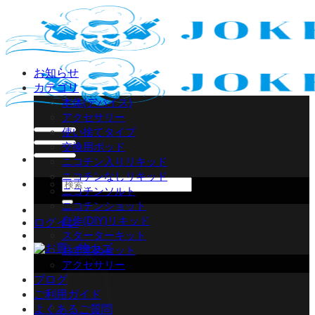
Skip
to
content
お知らせ
カテゴリ
本体(デバイス)
アクセサリー
使い捨てタイプ
交換用ポッド
ニコチン入りリキッド
ニコチンなしリキッド
検
ニコチンソルト
索
ニコチンショット
対
自作(DIY)リキッド
ログイン
象:
スターターキット
おすすめセット
アクセサリー
ブログ
ご利用ガイド
よくあるご質問