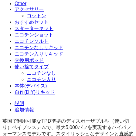
Other
アクセサリー
コットン
おすすめセット
スターターキット
ニコチンショット
ニコチンソルト
ニコチンなしリキッド
ニコチン入りリキッド
交換用ポッド
使い捨てタイプ
ニコチンなし
ニコチン入り
本体(デバイス)
自作(DIY)リキッド
説明
追加情報
英国で利用可能なTPD準拠のディスポーザブル型（使い切
り）ベイプシステムで、最大5,000パフを実現するハイパフ
ォーマンスモデルです。スタイリッシュなデザインと直感的