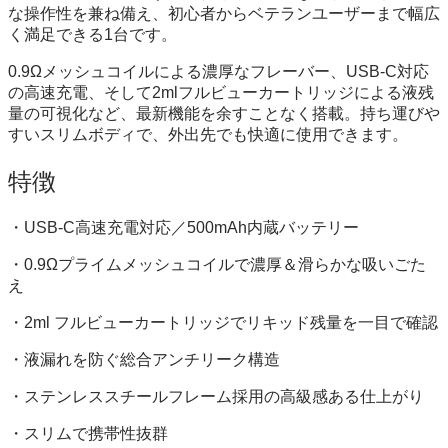
な操作性を兼ね備え、初心者からベテランユーザーまで幅広
く満足できる1台です。
0.9Ωメッシュコイルによる濃厚なフレーバー、USB-C対応
の高速充電、そして2mlフルビューカートリッジによる液残
量の可視化など、最新機能を余すことなく搭載。持ち運びや
すいスリムボディで、外出先でも快適に使用できます。
特徴
・USB-C高速充電対応／500mAh内蔵バッテリー
・0.9Ωプライムメッシュコイルで濃厚＆滑らかな吸いごた
え
・2ml フルビューカートリッジでリキッド残量を一目で確認
・液漏れを防ぐ総合アンチリーク構造
・ステンレススチールフレーム採用の高級感ある仕上がり
・スリムで携帯性抜群