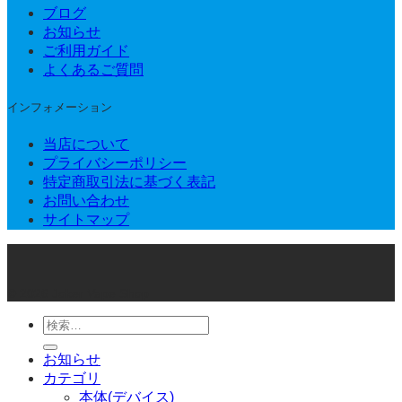
ブログ
お知らせ
ご利用ガイド
よくあるご質問
インフォメーション
当店について
プライバシーポリシー
特定商取引法に基づく表記
お問い合わせ
サイトマップ
© 2026 Joker Vape Shop
検
索
お知らせ
対
カテゴリ
象:
本体(デバイス)