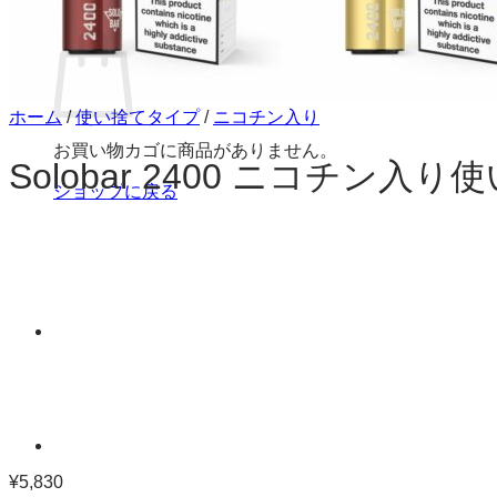
お買い物カゴ
ホーム
/
使い捨てタイプ
/
ニコチン入り
お買い物カゴに商品がありません。
Solobar 2400 ニコチン入
ショップに戻る
¥
5,830