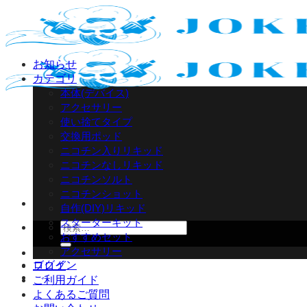
Skip
to
content
お知らせ
カテゴリ
本体(デバイス)
アクセサリー
使い捨てタイプ
交換用ポッド
ニコチン入りリキッド
ニコチンなしリキッド
ニコチンソルト
ニコチンショット
自作(DIY)リキッド
スターターキット
検
おすすめセット
索
アクセサリー
対
ログイン
ブログ
象:
ご利用ガイド
よくあるご質問