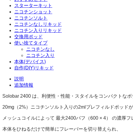
スターターキット
ニコチンショット
ニコチンソルト
ニコチンなしリキッド
ニコチン入りリキッド
交換用ポッド
使い捨てタイプ
ニコチンなし
ニコチン入り
本体(デバイス)
自作(DIY)リキッド
説明
追加情報
Solobar 2400 は、利便性・性能・スタイルをコンパクトな
20mg（2%）ニコチンソルト入りの2mlプレフィルドポッド
メッシュコイルによって 最大2400パフ（600 × 4） の濃
本体をひねるだけで簡単にフレーバーを切り替えられ、