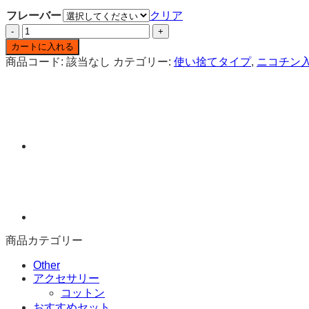
フレーバー
クリア
Solobar
2400
カートに入れる
ニ
商品コード:
該当なし
カテゴリー:
使い捨てタイプ
,
ニコチン
コ
チ
ン
入
り
使
い
捨
て
ベ
イ
プ
商品カテゴリー
個
Other
アクセサリー
コットン
おすすめセット