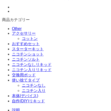
チ
ン
ソ
ル
商品カテゴリー
ト
リ
Other
キ
アクセサリー
ッ
コットン
ド
おすすめセット
ア
スターターキット
イ
ニコチンショット
ス
ニコチンソルト
ミ
ニコチンなしリキッド
ン
ニコチン入りリキッド
ト
交換用ポッド
(10ml
使い捨てタイプ
x
ニコチンなし
5
ニコチン入り
本
本体(デバイス)
セ
自作(DIY)リキッド
ッ
ト)
説明