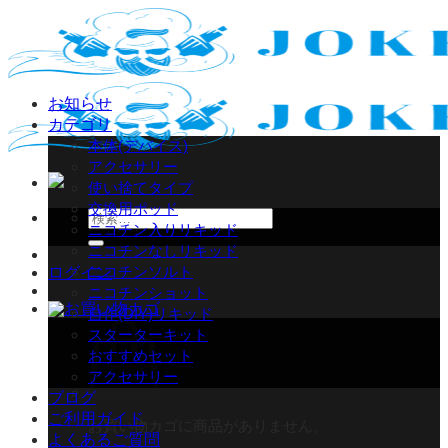
Skip
to
content
お知らせ
カテゴリ
本体(デバイス)
アクセサリー
使い捨てタイプ
交換用ポッド
検
ニコチン入りリキッド
索
ニコチンなしリキッド
対
ニコチンソルト
ログイン
象:
ニコチンショット
自作(DIY)リキッド
スターターキット
おすすめセット
アクセサリー
ブログ
ご利用ガイド
お買い物カゴに商品がありません。
よくあるご質問