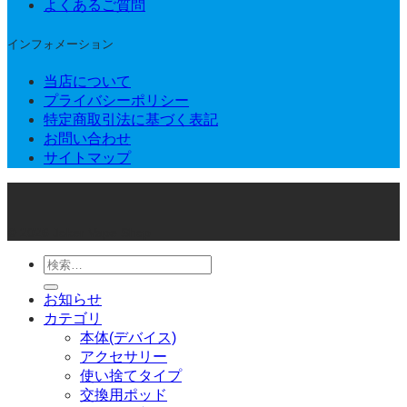
よくあるご質問
インフォメーション
当店について
プライバシーポリシー
特定商取引法に基づく表記
お問い合わせ
サイトマップ
© 2026 Joker Vape Shop
検
索
お知らせ
対
カテゴリ
象:
本体(デバイス)
アクセサリー
使い捨てタイプ
交換用ポッド