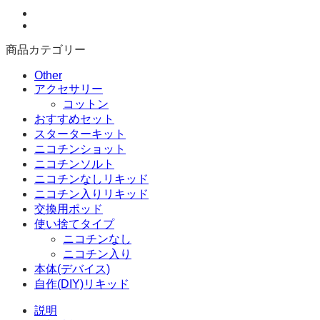
フ
ル
ー
商品カテゴリー
ツ
ニ
Other
コ
アクセサリー
チ
コットン
ン
おすすめセット
入
スターターキット
り
ニコチンショット
リ
ニコチンソルト
キ
ニコチンなしリキッド
ッ
ニコチン入りリキッド
ド
交換用ポッド
100ml
使い捨てタイプ
個
ニコチンなし
ニコチン入り
本体(デバイス)
自作(DIY)リキッド
説明