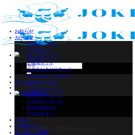
Skip
to
content
お知らせ
カテゴリ
本体(デバイス)
アクセサリー
使い捨てタイプ
交換用ポッド
検
ニコチン入りリキッド
索
ニコチンなしリキッド
対
ニコチンソルト
ログイン
象:
ニコチンショット
自作(DIY)リキッド
スターターキット
おすすめセット
アクセサリー
ブログ
ご利用ガイド
お買い物カゴに商品がありません。
よくあるご質問