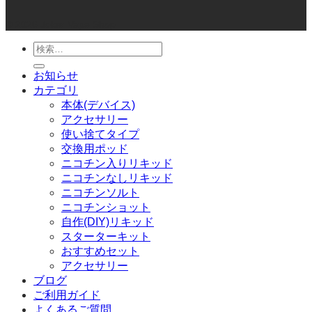
© 2026 Joker Vape Shop
検
索
お知らせ
対
カテゴリ
象:
本体(デバイス)
アクセサリー
使い捨てタイプ
交換用ポッド
ニコチン入りリキッド
ニコチンなしリキッド
ニコチンソルト
ニコチンショット
自作(DIY)リキッド
スターターキット
おすすめセット
アクセサリー
ブログ
ご利用ガイド
よくあるご質問