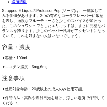
追加情報
Strapped E LiquidのProfessor Pep (ソーダ)は、一度試して
みる価値があります。2つの有名なコーラフレーバーに敬意
を表し、適度なフルーティーさと少しのスパイスが加わっ
た、このシュワシュワとしたエリキッドは、まさに完璧なバ
ランスを誇ります。少しのペッパー風味がアクセントになっ
ていて、これを好まない人はいないでしょう。
容量・濃度
⚫︎容量：100ml
⚫︎ニコチン濃度：3mg,6mg
注意事項
⚫︎使用対象年齢：20歳以上の成人のみ使用可能。
⚫︎保管方法：高温や直射日光を避け、涼しい場所で保管して
ください。