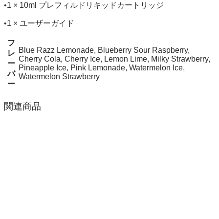
•1 × 10ml プレフィルドリキッドカートリッジ
•1 × ユーザーガイド
フ
Blue Razz Lemonade, Blueberry Sour Raspberry,
レ
Cherry Cola, Cherry Ice, Lemon Lime, Milky Strawberry,
ー
Pineapple Ice, Pink Lemonade, Watermelon Ice,
バ
Watermelon Strawberry
ー
関連商品