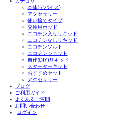
カテゴリ
象:
本体(デバイス)
アクセサリー
使い捨てタイプ
交換用ポッド
ニコチン入りリキッド
ニコチンなしリキッド
ニコチンソルト
ニコチンショット
自作(DIY)リキッド
スターターキット
おすすめセット
アクセサリー
ブログ
ご利用ガイド
よくあるご質問
お問い合わせ
ログイン