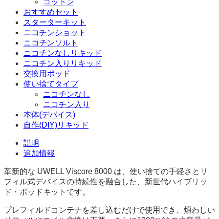
コットン
おすすめセット
スターターキット
ニコチンショット
ニコチンソルト
ニコチンなしリキッド
ニコチン入りリキッド
交換用ポッド
使い捨てタイプ
ニコチンなし
ニコチン入り
本体(デバイス)
自作(DIY)リキッド
説明
追加情報
革新的な UWELL Viscore 8000 は、使い捨ての手軽さとリ
フィル式デバイスの持続性を融合した、新世代ハイブリッ
ド・ポッドキットです。
プレフィルドコンテナを差し込むだけで使用でき、煩わしい