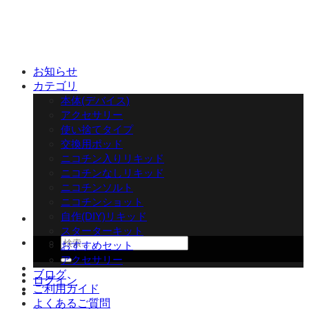
Skip
to
content
お知らせ
カテゴリ
本体(デバイス)
アクセサリー
使い捨てタイプ
交換用ポッド
ニコチン入りリキッド
ニコチンなしリキッド
ニコチンソルト
ニコチンショット
自作(DIY)リキッド
スターターキット
検
おすすめセット
索
アクセサリー
対
ブログ
ログイン
象:
ご利用ガイド
よくあるご質問