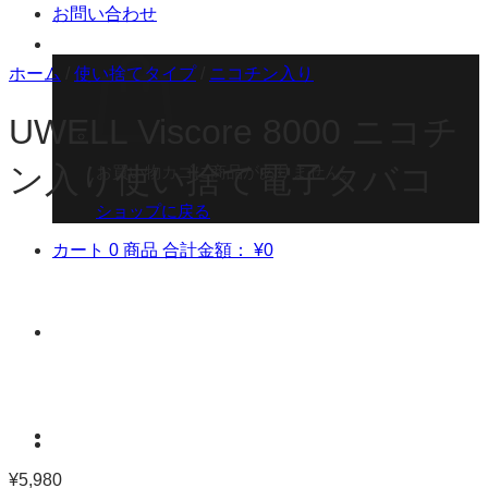
お問い合わせ
ホーム
/
使い捨てタイプ
/
ニコチン入り
UWELL Viscore 8000 ニコチ
ン入り使い捨て電子タバコ
お買い物カゴに商品がありません。
ショップに戻る
カート
0 商品
合計金額：
¥
0
¥
5,980