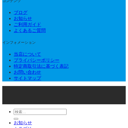
コンテンツ
ブログ
お知らせ
ご利用ガイド
よくあるご質問
インフォメーション
当店について
プライバシーポリシー
特定商取引法に基づく表記
お問い合わせ
サイトマップ
© 2026 Joker Vape Shop
検
索
お知らせ
対