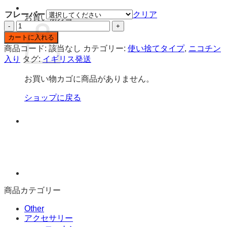
フレーバー
クリア
お買い物カゴ
UWELL
Viscore
カートに入れる
8000
商品コード:
該当なし
カテゴリー:
使い捨てタイプ
,
ニコチン
ニ
入り
タグ:
イギリス発送
コ
チ
お買い物カゴに商品がありません。
ン
入
ショップに戻る
り
使
い
捨
て
電
子
タ
商品カテゴリー
バ
コ
Other
個
アクセサリー