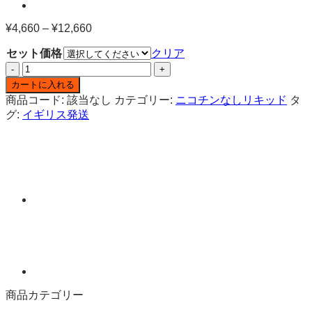
¥
4,660
–
¥
12,660
価
格
セット価格
クリア
帯:
V
¥4,660
BLOOD
–
カートに入れる
ラ
¥12,660
商品コード:
該当なし
カテゴリー:
ニコチンなしリキッド
タ
ズ
グ:
イギリス発送
ベ
リ
ー
ニ
コ
チ
ン
な
し
リ
キ
ッ
商品カテゴリー
ド
100ml