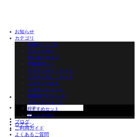
Skip
to
content
お知らせ
カテゴリ
本体(デバイス)
アクセサリー
使い捨てタイプ
交換用ポッド
ニコチン入りリキッド
ニコチンなしリキッド
ニコチンソルト
ニコチンショット
自作(DIY)リキッド
スターターキット
検
おすすめセット
索
アクセサリー
対
ブログ
ログイン
象:
ご利用ガイド
よくあるご質問