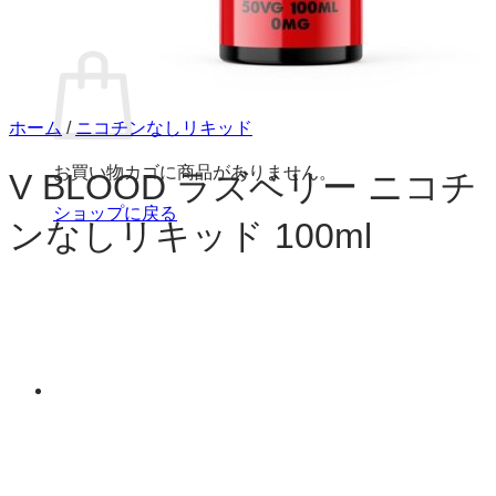
お買い物カゴ
ホーム
/
ニコチンなしリキッド
お買い物カゴに商品がありません。
V BLOOD ラズベリー ニコチ
ショップに戻る
ンなしリキッド 100ml