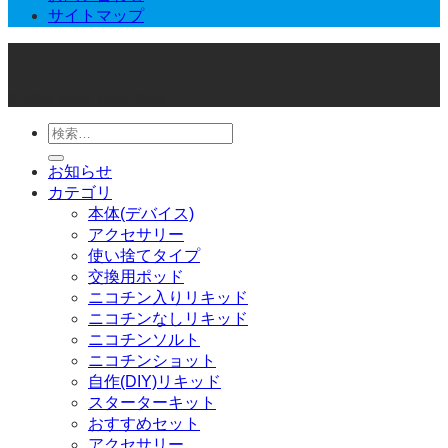
サイトマップ
© 2026 Joker Vape Shop
検
索
お知らせ
対
カテゴリ
象:
本体(デバイス)
アクセサリー
使い捨てタイプ
交換用ポッド
ニコチン入りリキッド
ニコチンなしリキッド
ニコチンソルト
ニコチンショット
自作(DIY)リキッド
スターターキット
おすすめセット
アクセサリー