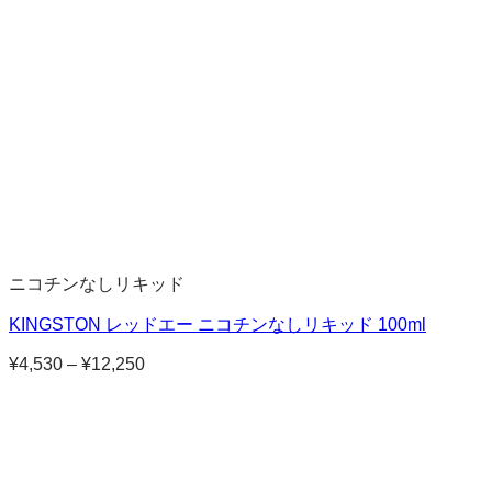
–
¥11,780
ニコチンなしリキッド
KINGSTON レッドエー ニコチンなしリキッド 100ml
¥
4,530
–
¥
12,250
価
格
帯:
¥4,530
–
¥12,250