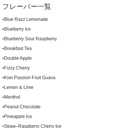
フレーバー一覧
•Blue Razz Lemonade
•Blueberry Ice
•Blueberry Sour Raspberry
•Breakfast Tea
•Double Apple
•Fizzy Cherry
•Kiwi Passion Fruit Guava
•Lemon & Lime
•Menthol
•Peanut Chocolate
•Pineapple Ice
•Straw–Raspberry Cherry Ice