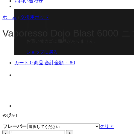
お問い合わせ
ホーム
/
交換用ポッド
Vaporesso Dojo Blast 
お買い物カゴに商品がありません。
ショップに戻る
カート
0 商品
合計金額：
¥
0
¥
3,350
フレーバー
クリア
Vaporesso