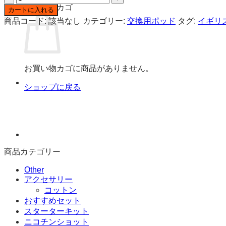
Dojo
お買い物カゴ
カートに入れる
Blast
商品コード:
該当なし
カテゴリー:
交換用ポッド
タグ:
イギリ
6000
ニ
コ
チ
ン
お買い物カゴに商品がありません。
入
ショップに戻る
り
交
換
用
ポ
ッ
ド
商品カテゴリー
個
Other
アクセサリー
コットン
おすすめセット
スターターキット
ニコチンショット