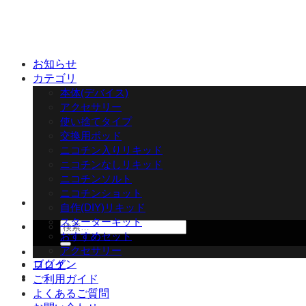
Skip
to
content
お知らせ
カテゴリ
本体(デバイス)
アクセサリー
使い捨てタイプ
交換用ポッド
ニコチン入りリキッド
ニコチンなしリキッド
ニコチンソルト
ニコチンショット
自作(DIY)リキッド
スターターキット
検
おすすめセット
索
アクセサリー
対
ログイン
ブログ
象:
ご利用ガイド
よくあるご質問