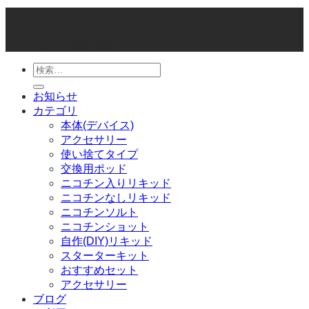
© 2026 Joker Vape Shop
検
索
お知らせ
対
カテゴリ
象:
本体(デバイス)
アクセサリー
使い捨てタイプ
交換用ポッド
ニコチン入りリキッド
ニコチンなしリキッド
ニコチンソルト
ニコチンショット
自作(DIY)リキッド
スターターキット
おすすめセット
アクセサリー
ブログ