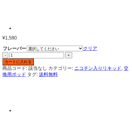
¥
1,580
フレーバー
クリア
Vazer
one
カートに入れる
ポ
商品コード:
該当なし
カテゴリー:
ニコチン入りリキッド
,
交
ッ
換用ポッド
タグ:
送料無料
ド
ジ
ュ
ー
ス
(Relx
infinity
/
Infy
対