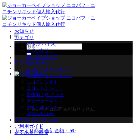
Skip
to
content
お知らせ
カテゴリ
本体(デバイス)
検
アクセサリー
索
使い捨てタイプ
対
ログイン
交換用ポッド
象:
ニコチン入りリキッド
ニコチンなしリキッド
ニコチンソルト
ニコチンショット
自作(DIY)リキッド
スターターキット
おすすめセット
お買い物カゴに商品がありません。
アクセサリー
ブログ
ショップに戻る
ご利用ガイド
カート
0 商品
合計金額：
¥
0
よくあるご質問