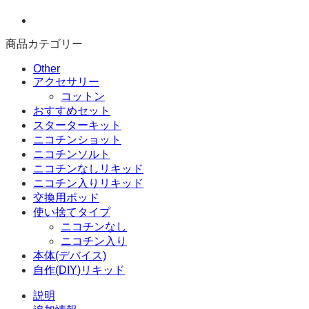
応)
交
換
商品カテゴリー
用
ポ
Other
ッ
アクセサリー
ド
コットン
2.2ml
おすすめセット
ニ
スターターキット
コ
ニコチンショット
チ
ニコチンソルト
ン
ニコチンなしリキッド
3%
ニコチン入りリキッド
1
交換用ポッド
個
使い捨てタイプ
個
ニコチンなし
ニコチン入り
本体(デバイス)
自作(DIY)リキッド
説明