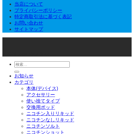
当店について
プライバシーポリシー
特定商取引法に基づく表記
お問い合わせ
サイトマップ
© 2026 Joker Vape Shop
検
索
お知らせ
対
カテゴリ
象:
本体(デバイス)
アクセサリー
使い捨てタイプ
交換用ポッド
ニコチン入りリキッド
ニコチンなしリキッド
ニコチンソルト
ニコチンショット