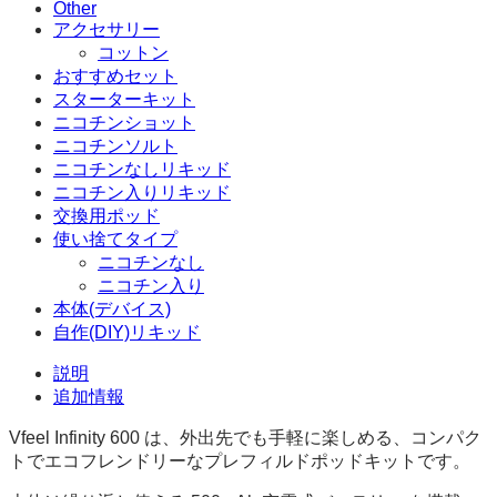
Other
デ
アクセサリー
バ
コットン
イ
おすすめセット
ス
スターターキット
個
ニコチンショット
ニコチンソルト
ニコチンなしリキッド
ニコチン入りリキッド
交換用ポッド
使い捨てタイプ
ニコチンなし
ニコチン入り
本体(デバイス)
自作(DIY)リキッド
説明
追加情報
Vfeel Infinity 600 は、外出先でも手軽に楽しめる、コンパク
トでエコフレンドリーなプレフィルドポッドキットです。