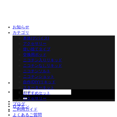
Skip
to
content
お知らせ
カテゴリ
本体(デバイス)
アクセサリー
使い捨てタイプ
交換用ポッド
ニコチン入りリキッド
ニコチンなしリキッド
ニコチンソルト
ニコチンショット
自作(DIY)リキッド
スターターキット
検
おすすめセット
索
アクセサリー
対
ブログ
ログイン
象:
ご利用ガイド
よくあるご質問