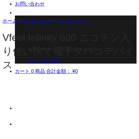
お問い合わせ
ホーム
/
使い捨てタイプ
/
ニコチン入り
Vfeel Infinity 600 ニコチン入
り使い捨て電子タバコデバイ
お買い物カゴに商品がありません。
ショップに戻る
ス
カート
0 商品
合計金額：
¥
0