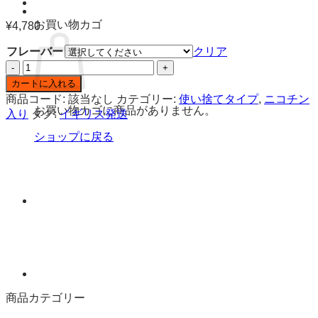
お買い物カゴ
¥
4,780
フレーバー
クリア
Vfeel
Infinity
カートに入れる
600
商品コード:
該当なし
カテゴリー:
使い捨てタイプ
,
ニコチン
ニ
お買い物カゴに商品がありません。
入り
タグ:
イギリス発送
コ
チ
ショップに戻る
ン
入
り
使
い
捨
て
電
子
タ
商品カテゴリー
バ
コ