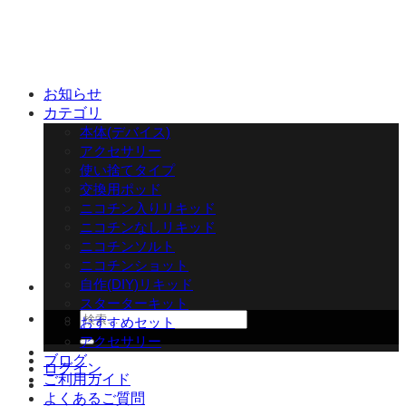
Skip
to
content
お知らせ
カテゴリ
本体(デバイス)
アクセサリー
使い捨てタイプ
交換用ポッド
ニコチン入りリキッド
ニコチンなしリキッド
ニコチンソルト
ニコチンショット
自作(DIY)リキッド
スターターキット
検
おすすめセット
索
アクセサリー
対
ブログ
ログイン
象:
ご利用ガイド
よくあるご質問