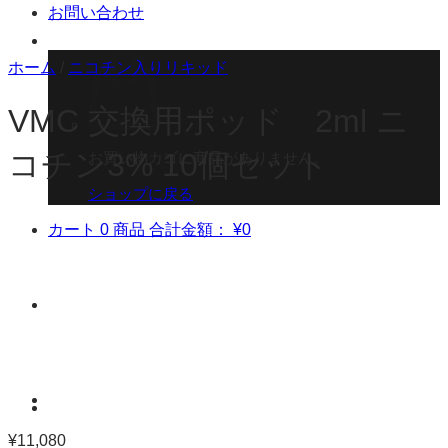
お問い合わせ
ホーム
/
ニコチン入りリキッド
VMC 交換用ポッド 2ml ニ
コチン3% 10個セット
お買い物カゴに商品がありません。
ショップに戻る
カート
0 商品
合計金額：
¥
0
¥
11,080