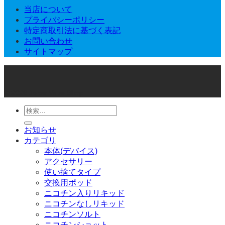
当店について
プライバシーポリシー
特定商取引法に基づく表記
お問い合わせ
サイトマップ
© 2026 Joker Vape Shop
検
索
お知らせ
対
カテゴリ
象:
本体(デバイス)
アクセサリー
使い捨てタイプ
交換用ポッド
ニコチン入りリキッド
ニコチンなしリキッド
ニコチンソルト
ニコチンショット