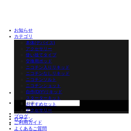
Skip
to
content
お知らせ
カテゴリ
本体(デバイス)
アクセサリー
使い捨てタイプ
交換用ポッド
ニコチン入りリキッド
ニコチンなしリキッド
ニコチンソルト
ニコチンショット
自作(DIY)リキッド
スターターキット
検
おすすめセット
索
アクセサリー
対
ブログ
ログイン
象:
ご利用ガイド
よくあるご質問