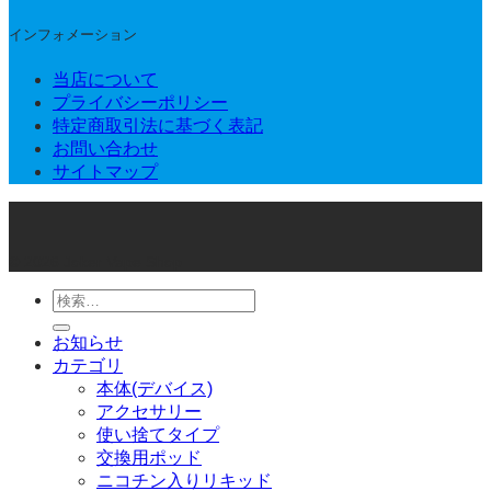
インフォメーション
当店について
プライバシーポリシー
特定商取引法に基づく表記
お問い合わせ
サイトマップ
© 2026 Joker Vape Shop
検
索
お知らせ
対
カテゴリ
象:
本体(デバイス)
アクセサリー
使い捨てタイプ
交換用ポッド
ニコチン入りリキッド