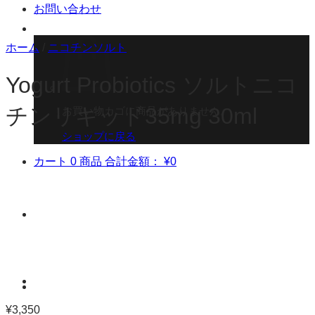
お問い合わせ
ホーム
/
ニコチンソルト
Yogurt Probiotics ソルトニコ
チンリキッド35mg 30ml
お買い物カゴに商品がありません。
ショップに戻る
カート
0 商品
合計金額：
¥
0
¥
3,350